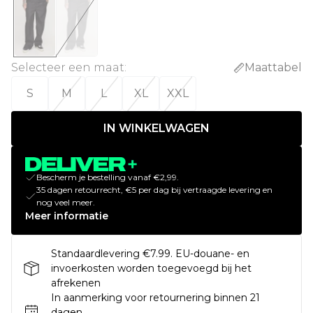
Selecteer een maat
:
Maattabel
S
M
L
XL
XXL
IN WINKELWAGEN
Bescherm je bestelling vanaf €2,99.
35 dagen retourrecht, €5 per dag bij vertraagde levering en
nog veel meer.
Meer informatie
Standaardlevering €7.99. EU-douane- en
invoerkosten worden toegevoegd bij het
afrekenen
In aanmerking voor retournering binnen 21
dagen