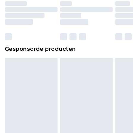
Huishoudelijke artikelen, zoals beddengoed,
matrassen, toppers en kussens, moeten
ongebruikt zijn en in de originele, ongeopende
verpakking zitten. Dit heeft geen invloed op uw
wettelijke rechten.
Klik
hier
om ons volledige retourbeleid te
Gesponsorde producten
bekijken.