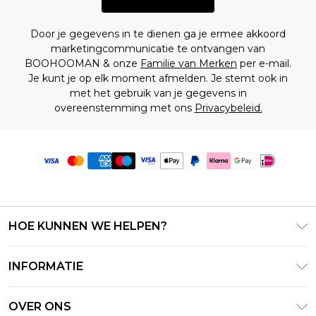
Door je gegevens in te dienen ga je ermee akkoord
marketingcommunicatie te ontvangen van
BOOHOOMAN & onze
Familie van Merken
per e-mail.
Je kunt je op elk moment afmelden. Je stemt ook in
met het gebruik van je gegevens in
overeenstemming met ons
Privacybeleid.
HOE KUNNEN WE HELPEN?
Klantenservice
INFORMATIE
Contact Opnemen
Algemene Voorwaarden – Bijgewerkt juni 2026
Retourneer uw bestelling
OVER ONS