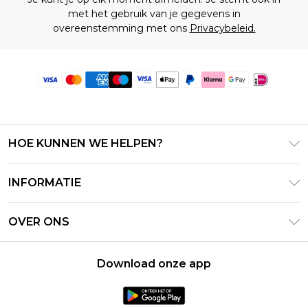
met het gebruik van je gegevens in
overeenstemming met ons
Privacybeleid.
HOE KUNNEN WE HELPEN?
Klantenservice
INFORMATIE
Contact Opnemen
Algemene Voorwaarden – Bijgewerkt juni 2026
Retourneer uw bestelling
OVER ONS
Terms of Use
Bezorginformatie
Investeerdersrelaties
Klarna
Retourbeleid – Bijgewerkt mei 2026
Download onze app
Verklaring over moderne slavernij
PayPal
Maatgids
Loopbanen
Privacybeleid - Bijgewerkt juni 2026