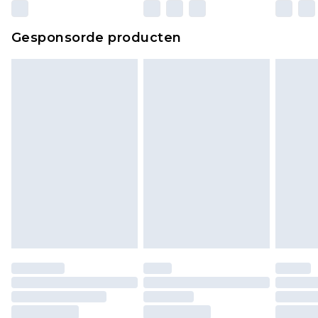
wettelijke rechten.
Klik
hier
om ons volledige retourbeleid te
Gesponsorde producten
bekijken.