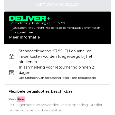
NIET OP VOORRAAD
Bescherm je bestelling vanaf €2,99.
35 dagen retourrecht, €5 per dag bij vertraagde levering en
nog veel meer.
Meer informatie
Standaardlevering €7.99. EU-douane- en
invoerkosten worden toegevoegd bij het
afrekenen
In aanmerking voor retournering binnen 21
dagen
Uitsluitingen van toepassing.
Bekijk ons
retourbeleid
Flexibele betaalopties beschikbaar
18+, algemene voorwaarden van toepassing. Krediet
onder voorbehoud van status