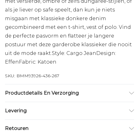
met versierde, ombre of zelfs dungaree-stijlen, of
als je liever op safe speelt, dan kun je niets
misgaan met klassieke donkere denim
gecombineerd met een t-shirt, vest of polo. Vind
de perfecte pasvorm en flatteer je langere
postuur met deze garderobe klassieker die nooit
uit de mode raakt.Style: Cargo JeanDesign:
EffenFabric: Katoen
SKU:
BMM93926-436-267
Productdetails En Verzorging
100% Katoen. Model is 6'4" en draagt UK maat
Levering
L/34
Standaardlevering Nederland
€7.99
Retouren
Tot 5 werkdagen