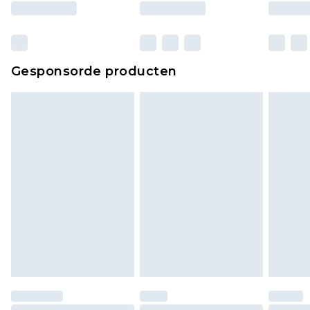
ongebruikt zijn en in de originele, ongeopende
verpakking zitten. Dit heeft geen invloed op uw
wettelijke rechten.
Klik
hier
om ons volledige retourbeleid te
Gesponsorde producten
bekijken.