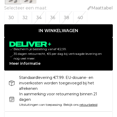
Selecteer een maat
:
Maattabel
30
32
34
36
38
40
IN WINKELWAGEN
Bescherm je bestelling vanaf €2,99.
35 dagen retourrecht, €5 per dag bij vertraagde levering en
nog veel meer.
Meer informatie
Standaardlevering €7.99. EU-douane- en
invoerkosten worden toegevoegd bij het
afrekenen
In aanmerking voor retournering binnen 21
dagen
Uitsluitingen van toepassing.
Bekijk ons
retourbeleid