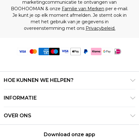
marketingcommunicatie te ontvangen van
BOOHOOMAN & onze
Familie van Merken
per e-mail.
Je kunt je op elk moment afmelden. Je stemt ook in
met het gebruik van je gegevens in
overeenstemming met ons
Privacybeleid.
HOE KUNNEN WE HELPEN?
Klantenservice
INFORMATIE
Contact Opnemen
Algemene Voorwaarden – Bijgewerkt juni 2026
Retourneer uw bestelling
OVER ONS
Terms of Use
Bezorginformatie
Investeerdersrelaties
Klarna
Retourbeleid – Bijgewerkt mei 2026
Download onze app