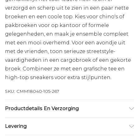
verzorgd en scherp uit te zien in een paar nette
broeken en een coole top. Kies voor chino's of
pakbroeken voor op kantoor of formele
gelegenheden, en maak je ensemble compleet
met een mooi overhemd. Voor een avondje uit
met de vrienden, toon serieuze streetstyle-
vaardigheden in een cargobroek of een gekorte
broek. Combineer ze met een grafische tee en
high-top sneakers voor extra stijlpunten.
SKU:
CMM18040-105-267
Productdetails En Verzorging
100% Polyester. Model is 1,93 m en draagt UK maat
Levering
L/34