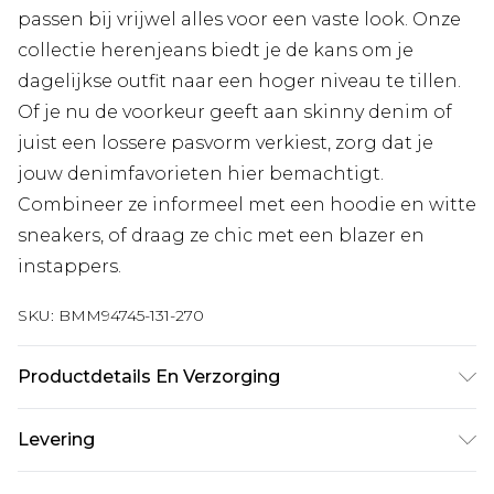
passen bij vrijwel alles voor een vaste look. Onze
collectie herenjeans biedt je de kans om je
dagelijkse outfit naar een hoger niveau te tillen.
Of je nu de voorkeur geeft aan skinny denim of
juist een lossere pasvorm verkiest, zorg dat je
jouw denimfavorieten hier bemachtigt.
Combineer ze informeel met een hoodie en witte
sneakers, of draag ze chic met een blazer en
instappers.
SKU:
BMM94745-131-270
Productdetails En Verzorging
95% Katoen, 5% Elastaan. Model is 6'4 en draagt
Levering
UK maat L/34.
Standaardlevering Nederland
€7.99