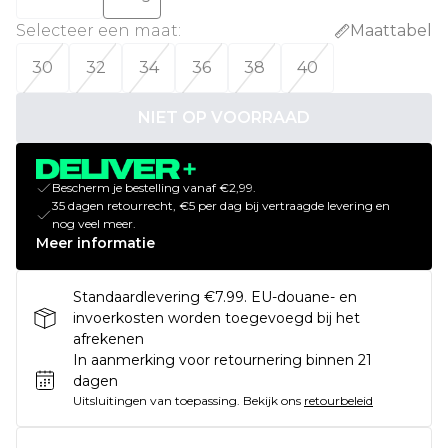
Selecteer een maat
:
Maattabel
30
32
34
36
38
40
NIET OP VOORRAAD
Bescherm je bestelling vanaf €2,99.
35 dagen retourrecht, €5 per dag bij vertraagde levering en
nog veel meer.
Meer informatie
Standaardlevering €7.99. EU-douane- en
invoerkosten worden toegevoegd bij het
afrekenen
In aanmerking voor retournering binnen 21
dagen
Uitsluitingen van toepassing.
Bekijk ons
retourbeleid