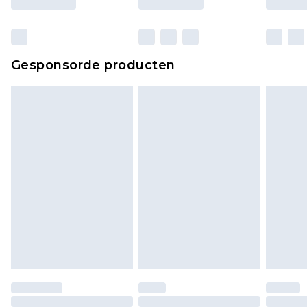
verpakking zitten. Dit heeft geen invloed op uw
wettelijke rechten.
Klik
hier
om ons volledige retourbeleid te
Gesponsorde producten
bekijken.