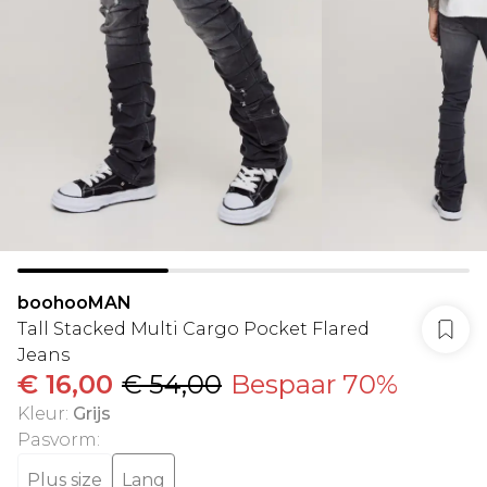
boohooMAN
Tall Stacked Multi Cargo Pocket Flared
Jeans
€ 16,00
€ 54,00
Bespaar 70%
Kleur
:
Grijs
Pasvorm
:
Plus size
Lang