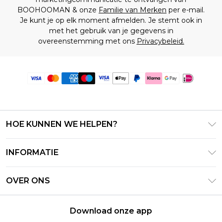
BOOHOOMAN & onze
Familie van Merken
per e-mail.
Je kunt je op elk moment afmelden. Je stemt ook in
met het gebruik van je gegevens in
overeenstemming met ons
Privacybeleid.
HOE KUNNEN WE HELPEN?
Klantenservice
INFORMATIE
Contact Opnemen
Algemene Voorwaarden – Bijgewerkt juni 2026
Retourneer uw bestelling
OVER ONS
Terms of Use
Bezorginformatie
Investeerdersrelaties
Klarna
Retourbeleid – Bijgewerkt mei 2026
Download onze app
Verklaring over moderne slavernij
PayPal