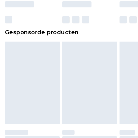
ongebruikt zijn en in de originele, ongeopende
verpakking zitten. Dit heeft geen invloed op uw
wettelijke rechten.
Klik
hier
om ons volledige retourbeleid te
Gesponsorde producten
bekijken.