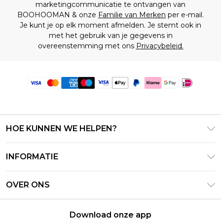
marketingcommunicatie te ontvangen van
BOOHOOMAN & onze
Familie van Merken
per e-mail.
Je kunt je op elk moment afmelden. Je stemt ook in
met het gebruik van je gegevens in
overeenstemming met ons
Privacybeleid.
HOE KUNNEN WE HELPEN?
Klantenservice
INFORMATIE
Contact Opnemen
Algemene Voorwaarden – Bijgewerkt juni 2026
Retourneer uw bestelling
OVER ONS
Terms of Use
Bezorginformatie
Investeerdersrelaties
Klarna
Retourbeleid – Bijgewerkt mei 2026
Download onze app