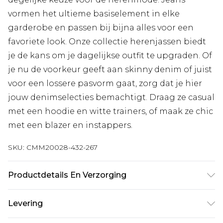
vormen het ultieme basiselement in elke
garderobe en passen bij bijna alles voor een
favoriete look. Onze collectie herenjassen biedt
je de kans om je dagelijkse outfit te upgraden. Of
je nu de voorkeur geeft aan skinny denim of juist
voor een lossere pasvorm gaat, zorg dat je hier
jouw denimselecties bemachtigt. Draag ze casual
met een hoodie en witte trainers, of maak ze chic
met een blazer en instappers.
SKU:
CMM20028-432-267
Productdetails En Verzorging
100% Katoen. Model is 6'4 en draagt UK maat L/34
Levering