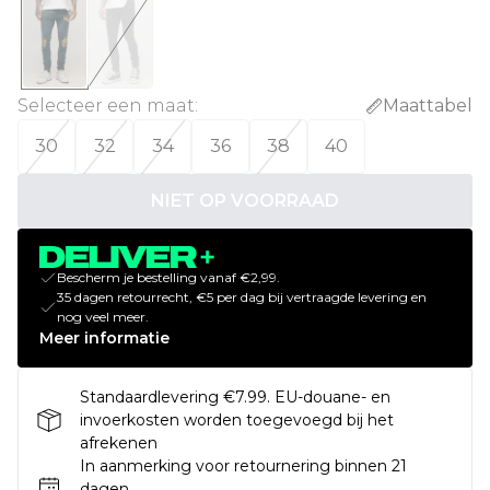
Selecteer een maat
:
Maattabel
30
32
34
36
38
40
NIET OP VOORRAAD
Bescherm je bestelling vanaf €2,99.
35 dagen retourrecht, €5 per dag bij vertraagde levering en
nog veel meer.
Meer informatie
Standaardlevering €7.99. EU-douane- en
invoerkosten worden toegevoegd bij het
afrekenen
In aanmerking voor retournering binnen 21
dagen