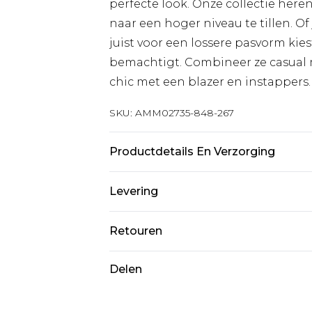
perfecte look. Onze collectie heren
naar een hoger niveau te tillen. O
juist voor een lossere pasvorm kies
bemachtigt. Combineer ze casual m
chic met een blazer en instappers.
SKU:
AMM02735-848-267
Productdetails En Verzorging
98% katoen, 2% elastaan. Model is 
Levering
Standaardlevering Nederland
Retouren
Tot 5 werkdagen
Is er iets niet helemaal in orde? U
Delen
Expressdienst Nederland
om iets terug te sturen.
2 werkdagen.
Let op, we kunnen geen restituti