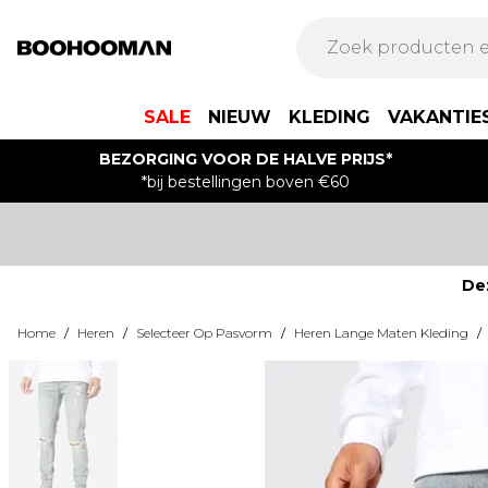
SALE
NIEUW
KLEDING
VAKANTIE
BEZORGING VOOR DE HALVE PRIJS*
*bij bestellingen boven €60
De
Home
/
Heren
/
Selecteer Op Pasvorm
/
Heren Lange Maten Kleding
/