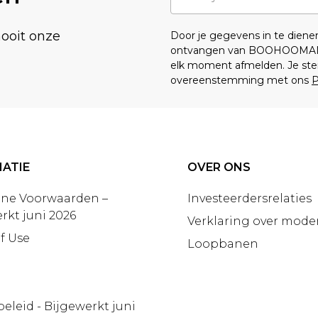
nooit onze
Door je gegevens in te dien
ontvangen van BOOHOOMA
elk moment afmelden. Je ste
overeenstemming met ons
P
ATIE
OVER ONS
ne Voorwaarden –
Investeerdersrelaties
rkt juni 2026
Verklaring over moder
f Use
Loopbanen
beleid - Bijgewerkt juni