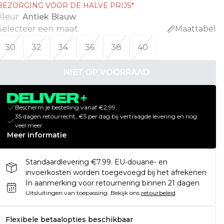
BEZORGING VOOR DE HALVE PRIJS*
Kleur
:
Antiek Blauw
Selecteer een maat
:
Maattabel
30
32
34
36
38
40
NIET OP VOORRAAD
Bescherm je bestelling vanaf €2,99.
35 dagen retourrecht, €5 per dag bij vertraagde levering en nog
veel meer.
Meer informatie
Standaardlevering €7.99. EU-douane- en
invoerkosten worden toegevoegd bij het afrekenen
In aanmerking voor retournering binnen 21 dagen
Uitsluitingen van toepassing.
Bekijk ons
retourbeleid
Flexibele betaalopties beschikbaar