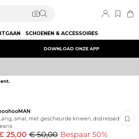
ITGAAN
SCHOENEN & ACCESSOIRES
DOWNLOAD ONZE APP
ent.
boohooMAN
Lang, smal, met gescheurde knieën, distressed
jeans
€ 25,00
€ 50,00
Bespaar 50%