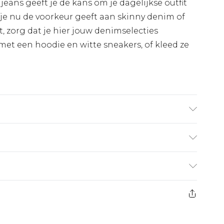
jeans geeft je de kans om je dagelijkse outfit
f je nu de voorkeur geeft aan skinny denim of
t, zorg dat je hier jouw denimselecties
et een hoodie en witte sneakers, of kleed ze
6"4 en draagt maat L.
€7.99
 heeft 21 dagen vanaf de dag dat u het ontvangt
€17.99
es aanbieden voor modieuze gezichtsmaskers,