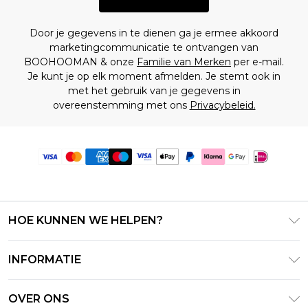
Door je gegevens in te dienen ga je ermee akkoord
marketingcommunicatie te ontvangen van
BOOHOOMAN & onze
Familie van Merken
per e-mail.
Je kunt je op elk moment afmelden. Je stemt ook in
met het gebruik van je gegevens in
overeenstemming met ons
Privacybeleid.
HOE KUNNEN WE HELPEN?
Klantenservice
INFORMATIE
Contact Opnemen
Algemene Voorwaarden – Bijgewerkt juni 2026
Retourneer uw bestelling
OVER ONS