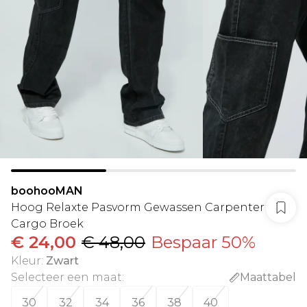
boohooMAN
Hoog Relaxte Pasvorm Gewassen Carpenter
Cargo Broek
€ 24,00
€ 48,00
Bespaar 50%
Kleur
:
Zwart
Selecteer een maat
:
Maattabel
30
32
34
36
38
40