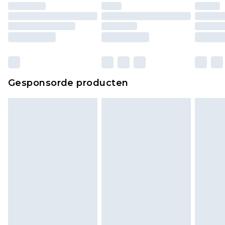
Huishoudelijke artikelen, zoals beddengoed,
matrassen, toppers en kussens, moeten
ongebruikt zijn en in de originele, ongeopende
verpakking zitten. Dit heeft geen invloed op uw
wettelijke rechten.
Klik
hier
om ons volledige retourbeleid te
Gesponsorde producten
bekijken.