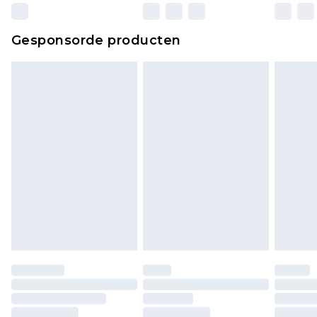
wettelijke rechten.
Klik
hier
om ons volledige retourbeleid te
Gesponsorde producten
bekijken.