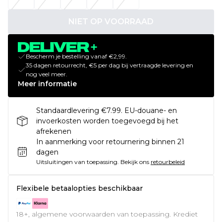
NIET OP VOORRAAD
Bescherm je bestelling vanaf €2,99.
35 dagen retourrecht, €5 per dag bij vertraagde levering en
nog veel meer.
Meer informatie
Standaardlevering €7.99. EU-douane- en
invoerkosten worden toegevoegd bij het
afrekenen
In aanmerking voor retournering binnen 21
dagen
Uitsluitingen van toepassing.
Bekijk ons
retourbeleid
Flexibele betaalopties beschikbaar
18+, algemene voorwaarden van toepassing. Krediet