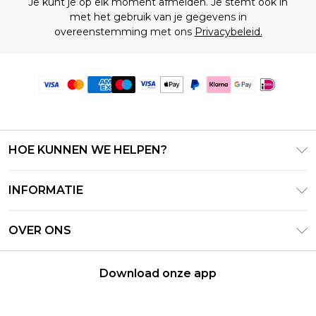
Je kunt je op elk moment afmelden. Je stemt ook in
met het gebruik van je gegevens in
overeenstemming met ons
Privacybeleid.
HOE KUNNEN WE HELPEN?
Klantenservice
INFORMATIE
Contact Opnemen
Algemene Voorwaarden – Bijgewerkt juni 2026
Retourneer uw bestelling
OVER ONS
Terms of Use
Bezorginformatie
Investeerdersrelaties
Klarna
Retourbeleid – Bijgewerkt mei 2026
Download onze app
Verklaring over moderne slavernij
PayPal
Maatgids
Loopbanen
Privacybeleid - Bijgewerkt juni 2026