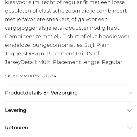
kies voor slim, recht of regular fit met een losse,
gespleten of elastische zoom die je combineert
met je favoriete sneakers, of ga voor een
cargojogger als je iets robuuster nodig hebt.
Combineer ze met elk T-shirt of elke hoodie voor
eindeloze loungecombinaties. Stijl: Plain
JoggersDesign: Placement PrintStof:
JerseyDetail: Multi PlacementLengte: Regular
SKU:
CMM00750-212-34
Productdetails En Verzorging
65% Katoen, 35% Polyester. Model is 6'4" en draagt
Levering
UK maat L/34
Standaardlevering Nederland
€7.99
Retouren
Tot 5 werkdagen