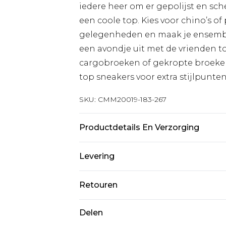
iedere heer om er gepolijst en sch
een coole top. Kies voor chino’s o
gelegenheden en maak je ensemb
een avondje uit met de vrienden too
cargobroeken of gekropte broeken
top sneakers voor extra stijlpunten
SKU:
CMM20019-183-267
Productdetails En Verzorging
97% Katoen, 3% Elastaan. Model is 
Levering
Standaardlevering Nederland
Retouren
Tot 5 werkdagen
Is er iets niet helemaal in orde? U
Delen
Expressdienst Nederland
om iets terug te sturen.
2 werkdagen.