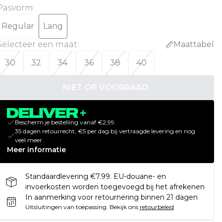
Pasvorm
:
Regular
Lang
Selecteer een maat
:
Maattabel
30
32
34
36
38
40
NIET OP VOORRAAD
Bescherm je bestelling vanaf €2,99.
35 dagen retourrecht, €5 per dag bij vertraagde levering en nog
veel meer.
Meer informatie
Standaardlevering €7.99. EU-douane- en
invoerkosten worden toegevoegd bij het afrekenen
In aanmerking voor retournering binnen 21 dagen
Uitsluitingen van toepassing.
Bekijk ons
retourbeleid