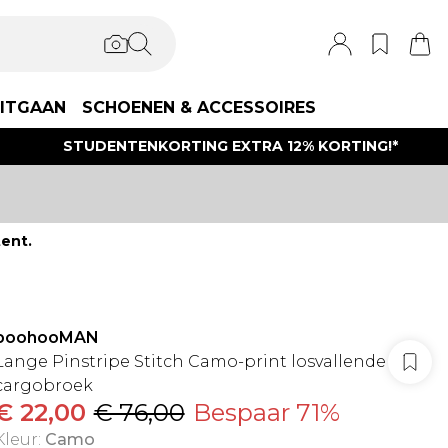
ITGAAN
SCHOENEN & ACCESSOIRES
STUDENTENKORTING EXTRA 12% KORTING!*
ent.
boohooMAN
Lange Pinstripe Stitch Camo-print losvallende
cargobroek
€ 22,00
€ 76,00
Bespaar 71%
Kleur
:
Camo