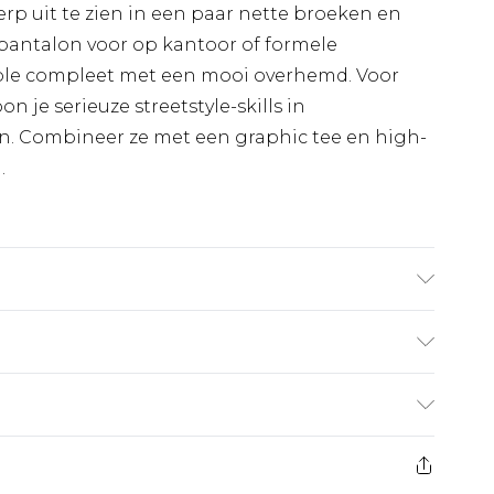
erp uit te zien in een paar nette broeken en
f pantalon voor op kantoor of formele
le compleet met een mooi overhemd. Voor
n je serieuze streetstyle-skills in
. Combineer ze met een graphic tee en high-
.
6'4 en draagt UK-maat L/34
€7.99
 heeft 21 dagen vanaf de dag dat u het ontvangt
€17.99