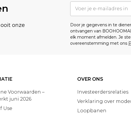
en
nooit onze
Door je gegevens in te dien
ontvangen van BOOHOOMA
elk moment afmelden. Je ste
overeenstemming met ons
P
ATIE
OVER ONS
ne Voorwaarden –
Investeerdersrelaties
rkt juni 2026
Verklaring over moder
f Use
Loopbanen