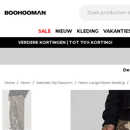
SALE
NIEUW
KLEDING
VAKANTIE
VERDERE KORTINGEN | TOT 70% KORTING!
De
Home
/
Heren
/
Selecteer Op Pasvorm
/
Heren Lange Maten Kleding
/