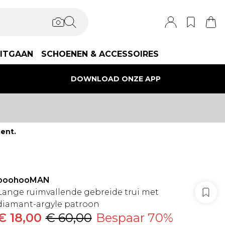
ITGAAN
SCHOENEN & ACCESSOIRES
DOWNLOAD ONZE APP
ent.
boohooMAN
Lange ruimvallende gebreide trui met
diamant-argyle patroon
€ 18,00
€ 60,00
Bespaar 70%