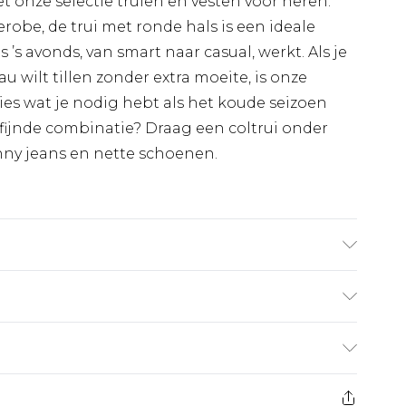
met onze selectie truien en vesten voor heren.
robe, de trui met ronde hals is een ideale
 ’s avonds, van smart naar casual, werkt. Als je
u wilt tillen zonder extra moeite, is onze
ies wat je nodig hebt als het koude seizoen
fijnde combinatie? Draag een coltrui onder
nny jeans en nette schoenen.
agt UK maat L/34
€7.99
 heeft 21 dagen vanaf de dag dat u het ontvangt
€17.99