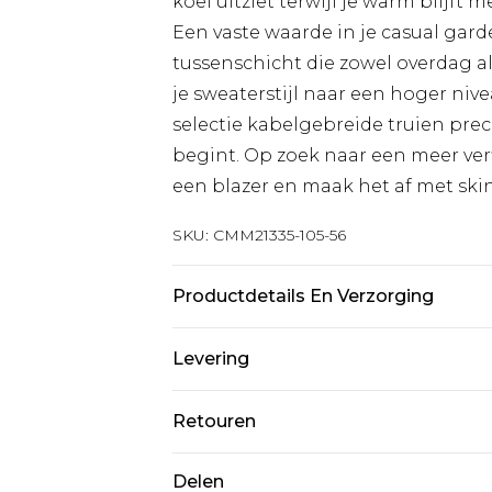
koel uitziet terwijl je warm blijft 
Een vaste waarde in je casual garde
tussenschicht die zowel overdag als
je sweaterstijl naar een hoger nivea
selectie kabelgebreide truien prec
begint. Op zoek naar een meer ver
een blazer en maak het af met ski
SKU:
CMM21335-105-56
Productdetails En Verzorging
100% acryl. Het model is 6'4 en dra
Levering
Standaardlevering Nederland
Retouren
Tot 5 werkdagen
Is er iets niet helemaal in orde? U
Delen
Expressdienst Nederland