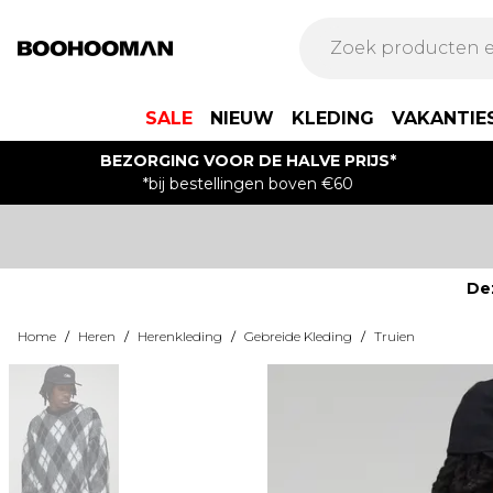
SALE
NIEUW
KLEDING
VAKANTIE
BEZORGING VOOR DE HALVE PRIJS*
*bij bestellingen boven €60
De
Home
/
Heren
/
Herenkleding
/
Gebreide Kleding
/
Truien