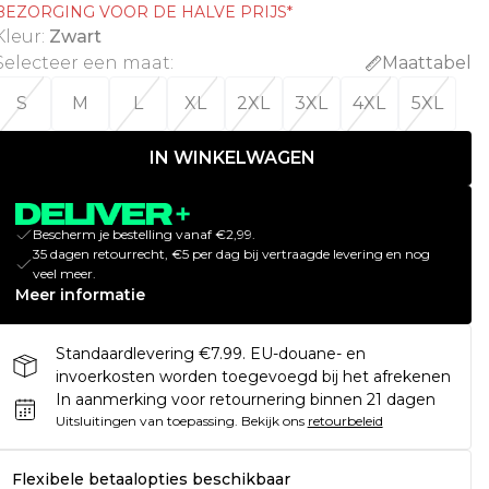
BEZORGING VOOR DE HALVE PRIJS*
Kleur
:
Zwart
Selecteer een maat
:
Maattabel
S
M
L
XL
2XL
3XL
4XL
5XL
IN WINKELWAGEN
Bescherm je bestelling vanaf €2,99.
35 dagen retourrecht, €5 per dag bij vertraagde levering en nog
veel meer.
Meer informatie
Standaardlevering €7.99. EU-douane- en
invoerkosten worden toegevoegd bij het afrekenen
In aanmerking voor retournering binnen 21 dagen
Uitsluitingen van toepassing.
Bekijk ons
retourbeleid
Flexibele betaalopties beschikbaar