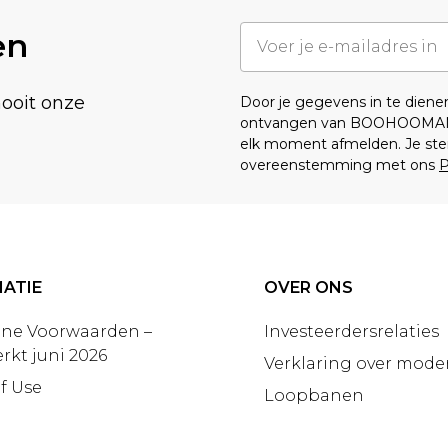
en
nooit onze
Door je gegevens in te dien
ontvangen van BOOHOOMA
elk moment afmelden. Je ste
overeenstemming met ons
P
ATIE
OVER ONS
ne Voorwaarden –
Investeerdersrelaties
rkt juni 2026
Verklaring over moder
f Use
Loopbanen