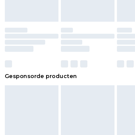
ongedragen en ongewassen zijn met de
originele labels eraan bevestigd. Schoenen
moeten ook binnenshuis worden gepast.
Huishoudelijke artikelen, zoals beddengoed,
matrassen, toppers en kussens, moeten
ongebruikt zijn en in de originele, ongeopende
verpakking zitten. Dit heeft geen invloed op uw
wettelijke rechten.
Klik
hier
om ons volledige retourbeleid te
Gesponsorde producten
bekijken.