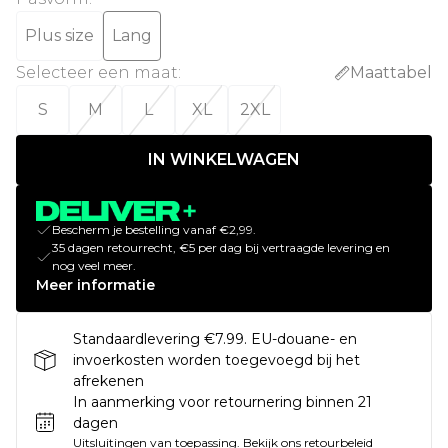
Plus size
Lang
Selecteer een maat
:
Maattabel
S
M
L
XL
2XL
IN WINKELWAGEN
Bescherm je bestelling vanaf €2,99.
35 dagen retourrecht, €5 per dag bij vertraagde levering en
nog veel meer.
Meer informatie
Standaardlevering €7.99. EU-douane- en
invoerkosten worden toegevoegd bij het
afrekenen
In aanmerking voor retournering binnen 21
dagen
Uitsluitingen van toepassing.
Bekijk ons
retourbeleid