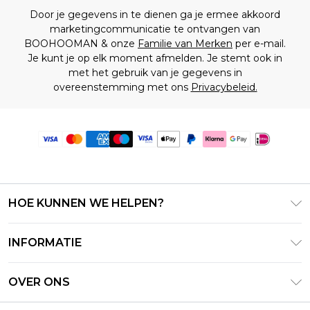
Door je gegevens in te dienen ga je ermee akkoord
marketingcommunicatie te ontvangen van
BOOHOOMAN & onze
Familie van Merken
per e-mail.
Je kunt je op elk moment afmelden. Je stemt ook in
met het gebruik van je gegevens in
overeenstemming met ons
Privacybeleid.
HOE KUNNEN WE HELPEN?
Klantenservice
INFORMATIE
Contact Opnemen
Algemene Voorwaarden – Bijgewerkt juni 2026
Retourneer uw bestelling
OVER ONS
Terms of Use
Bezorginformatie