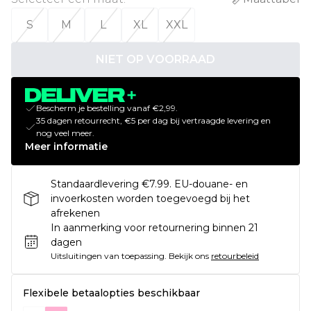
S
M
L
XL
XXL
NIET OP VOORRAAD
Bescherm je bestelling vanaf €2,99.
35 dagen retourrecht, €5 per dag bij vertraagde levering en
nog veel meer.
Meer informatie
Standaardlevering €7.99. EU-douane- en
invoerkosten worden toegevoegd bij het
afrekenen
In aanmerking voor retournering binnen 21
dagen
Uitsluitingen van toepassing.
Bekijk ons
retourbeleid
Flexibele betaalopties beschikbaar