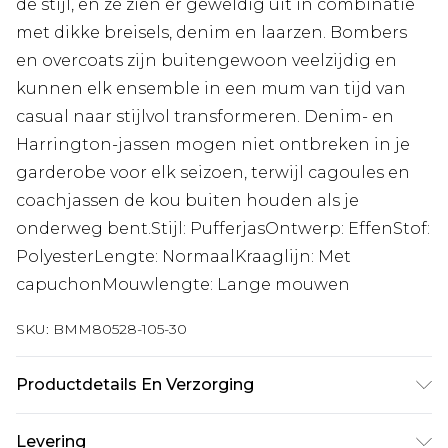
de stijl, en ze zien er geweldig uit in combinatie
met dikke breisels, denim en laarzen. Bombers
en overcoats zijn buitengewoon veelzijdig en
kunnen elk ensemble in een mum van tijd van
casual naar stijlvol transformeren. Denim- en
Harrington-jassen mogen niet ontbreken in je
garderobe voor elk seizoen, terwijl cagoules en
coachjassen de kou buiten houden als je
onderweg bent.Stijl: PufferjasOntwerp: EffenStof:
PolyesterLengte: NormaalKraaglijn: Met
capuchonMouwlengte: Lange mouwen
SKU:
BMM80528-105-30
Productdetails En Verzorging
100% Polyester. Model is 1,93 m en draagt UK maat
Levering