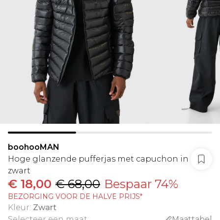
boohooMAN
Hoge glanzende pufferjas met capuchon in
zwart
€ 18,00
€ 68,00
Bespaar 74%
BEZORGING VOOR DE HALVE PRIJS*
Kleur
:
Zwart
Selecteer een maat
:
Maattabel