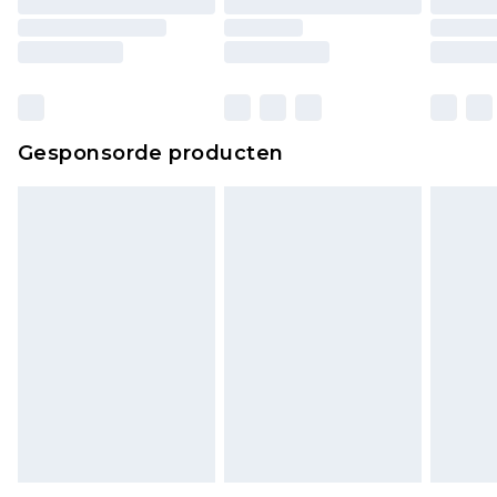
matrassen, toppers en kussens, moeten
ongebruikt zijn en in de originele, ongeopende
verpakking zitten. Dit heeft geen invloed op uw
wettelijke rechten.
Klik
hier
om ons volledige retourbeleid te
Gesponsorde producten
bekijken.