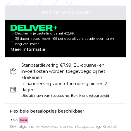
NIET OP VOORRAAD
Bescherm je bestelling vanaf €2,99.
35 dagen retourrecht, €5 per dag bij vertraagde levering en
nog veel meer.
Meer informatie
Standaardlevering €7.99. EU-douane- en
invoerkosten worden toegevoegd bij het
afrekenen
In aanmerking voor retournering binnen 21
dagen
Uitsluitingen van toepassing.
Bekijk ons
retourbeleid
Flexibele betaalopties beschikbaar
18+, algemene voorwaarden van toepassing. Krediet