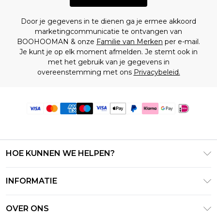
Door je gegevens in te dienen ga je ermee akkoord
marketingcommunicatie te ontvangen van
BOOHOOMAN & onze
Familie van Merken
per e-mail.
Je kunt je op elk moment afmelden. Je stemt ook in
met het gebruik van je gegevens in
overeenstemming met ons
Privacybeleid.
HOE KUNNEN WE HELPEN?
Klantenservice
INFORMATIE
Contact Opnemen
Algemene Voorwaarden – Bijgewerkt juni 2026
Retourneer uw bestelling
OVER ONS