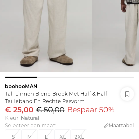
boohooMAN
Tall Linnen Blend Broek Met Half & Half
Tailleband En Rechte Pasvorm
€ 25,00
€ 50,00
Bespaar 50%
Kleur
:
Natural
Selecteer een maat
:
Maattabel
S
M
L
XL
2XL