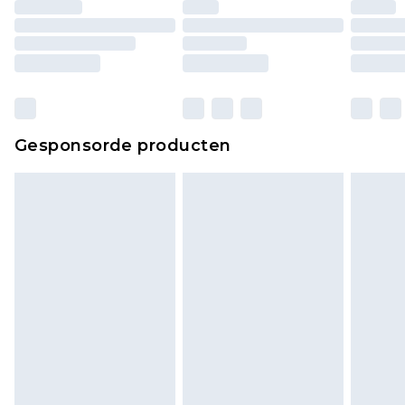
Huishoudelijke artikelen, zoals beddengoed,
matrassen, toppers en kussens, moeten
ongebruikt zijn en in de originele, ongeopende
verpakking zitten. Dit heeft geen invloed op uw
wettelijke rechten.
Klik
hier
om ons volledige retourbeleid te
Gesponsorde producten
bekijken.