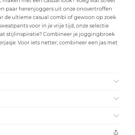
t maken met een casual look? Voeg wat street
 een paar herenjoggers uit onze onovertroffen
aar de ultieme casual combi of gewoon op zoek
atpants voor in je vrije tijd, onze selectie
at stijlinspiratie? Combineer je joggingbroek
rjasje. Voor iets netter, combineer een jas met
 6'4" en draagt een maat L.
€7.99
 heeft 21 dagen vanaf de dag dat u het ontvangt
€17.99