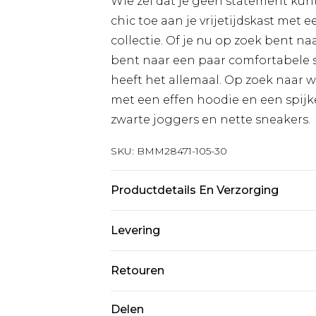
Wie zei dat je geen statement kun
chic toe aan je vrijetijdskast met
collectie. Of je nu op zoek bent n
bent naar een paar comfortabele swe
heeft het allemaal. Op zoek naar w
met een effen hoodie en een spijke
zwarte joggers en nette sneakers.
SKU:
BMM28471-105-30
Productdetails En Verzorging
70% katoen 30% polyester. Model is
Levering
Standaardlevering Nederland
Retouren
Tot 5 werkdagen
Is er iets niet helemaal in orde? U
Delen
Expressdienst Nederland