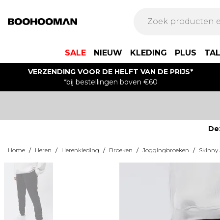
SALE
NIEUW
KLEDING
PLUS
TA
VERZENDING VOOR DE HELFT VAN DE PRIJS*
*bij bestellingen boven €60
De
Home
/
Heren
/
Herenkleding
/
Broeken
/
Joggingbroeken
/
Skinny