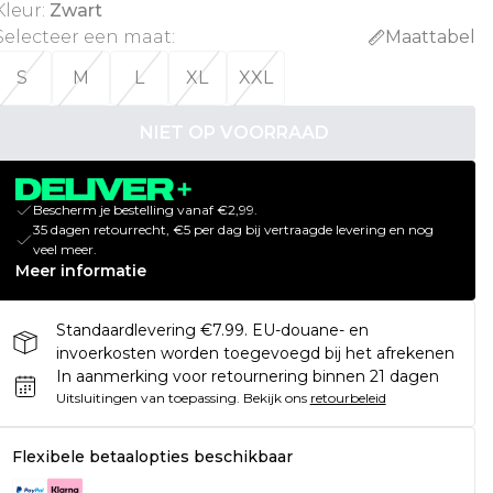
Kleur
:
Zwart
Selecteer een maat
:
Maattabel
S
M
L
XL
XXL
NIET OP VOORRAAD
Bescherm je bestelling vanaf €2,99.
35 dagen retourrecht, €5 per dag bij vertraagde levering en nog
veel meer.
Meer informatie
Standaardlevering €7.99. EU-douane- en
invoerkosten worden toegevoegd bij het afrekenen
In aanmerking voor retournering binnen 21 dagen
Uitsluitingen van toepassing.
Bekijk ons
retourbeleid
Flexibele betaalopties beschikbaar