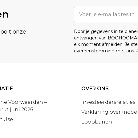
en
nooit onze
Door je gegevens in te dien
ontvangen van BOOHOOMA
elk moment afmelden. Je ste
overeenstemming met ons
P
ATIE
OVER ONS
ne Voorwaarden –
Investeerdersrelaties
rkt juni 2026
Verklaring over moder
f Use
Loopbanen