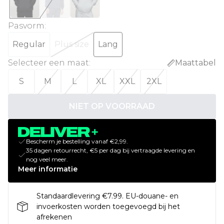
Pasvorm
:
Regular
Plus size
Lang
Selecteer een maat
:
Maattabel
S
M
L
XL
XXL
2XL
NIET OP VOORRAAD
Bescherm je bestelling vanaf €2,99.
35 dagen retourrecht, €5 per dag bij vertraagde levering en
nog veel meer.
Meer informatie
Standaardlevering €7.99. EU-douane- en
invoerkosten worden toegevoegd bij het
afrekenen