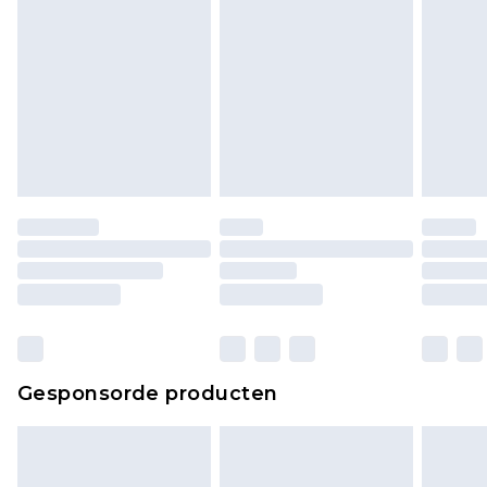
piercingsieraden, seksspeeltjes, en badkleding of
lingerie als de hygiënezegel niet op zijn plaats zit
of is verbroken.
Schoenen en/of kledingstukken moeten
ongedragen en ongewassen zijn met de
originele labels eraan bevestigd. Schoenen
moeten ook binnenshuis worden gepast.
Huishoudelijke artikelen, zoals beddengoed,
matrassen, toppers en kussens, moeten
ongebruikt zijn en in de originele, ongeopende
verpakking zitten. Dit heeft geen invloed op uw
wettelijke rechten.
Klik
hier
om ons volledige retourbeleid te
Gesponsorde producten
bekijken.