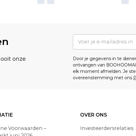
en
nooit onze
Door je gegevens in te dien
ontvangen van BOOHOOMA
elk moment afmelden. Je ste
overeenstemming met ons
P
ATIE
OVER ONS
ne Voorwaarden –
Investeerdersrelaties
rkt juni 2026