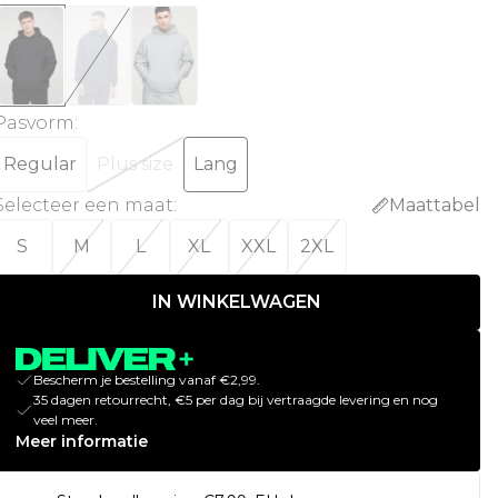
Pasvorm
:
Regular
Plus size
Lang
Selecteer een maat
:
Maattabel
S
M
L
XL
XXL
2XL
IN WINKELWAGEN
Bescherm je bestelling vanaf €2,99.
35 dagen retourrecht, €5 per dag bij vertraagde levering en nog
veel meer.
Meer informatie