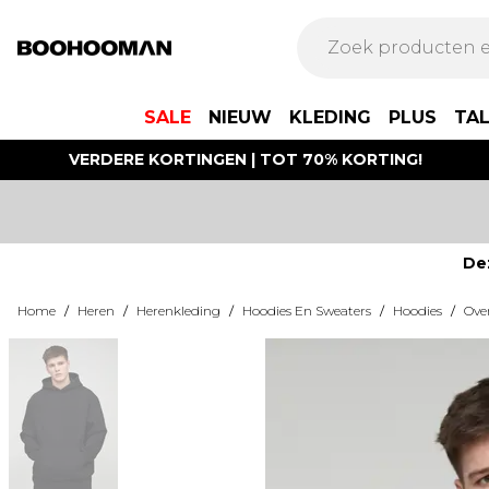
SALE
NIEUW
KLEDING
PLUS
TA
VERDERE KORTINGEN | TOT 70% KORTING!
De
Home
/
Heren
/
Herenkleding
/
Hoodies En Sweaters
/
Hoodies
/
Ove