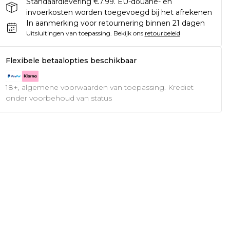
Standaardlevering €7.99. EU-douane- en
invoerkosten worden toegevoegd bij het afrekenen
In aanmerking voor retournering binnen 21 dagen
Uitsluitingen van toepassing.
Bekijk ons
retourbeleid
Flexibele betaalopties beschikbaar
18+, algemene voorwaarden van toepassing. Krediet
onder voorbehoud van status