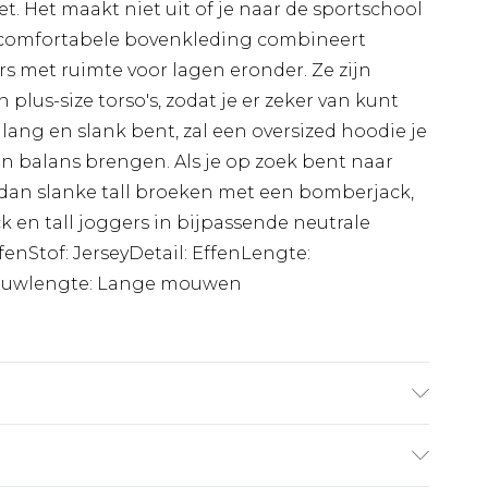
t. Het maakt niet uit of je naar de sportschool
er comfortabele bovenkleding combineert
ers met ruimte voor lagen eronder. Ze zijn
lus-size torso's, zodat je er zeker van kunt
 je lang en slank bent, zal een oversized hoodie je
in balans brengen. Als je op zoek bent naar
r dan slanke tall broeken met een bomberjack,
 en tall joggers in bijpassende neutrale
ffenStof: JerseyDetail: EffenLengte:
Mouwlengte: Lange mouwen
s 1,93m & draagt UK maat L/34