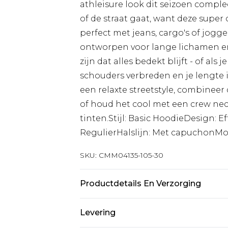
athleisure look dit seizoen complee
of de straat gaat, want deze sup
perfect met jeans, cargo's of jogg
ontworpen voor lange lichamen en p
zijn dat alles bedekt blijft - of als
schouders verbreden en je lengte 
een relaxte streetstyle, combinee
of houd het cool met een crew neck
tinten.Stijl: Basic HoodieDesign: E
RegulierHalslijn: Met capuchon
SKU:
CMM04135-105-30
Productdetails En Verzorging
60% Katoen, 40% Polyester. Model i
Levering