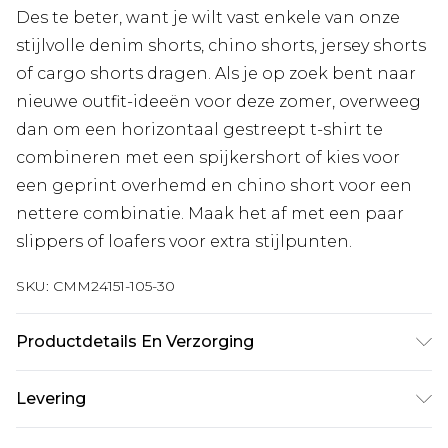
Des te beter, want je wilt vast enkele van onze
stijlvolle denim shorts, chino shorts, jersey shorts
of cargo shorts dragen. Als je op zoek bent naar
nieuwe outfit-ideeën voor deze zomer, overweeg
dan om een horizontaal gestreept t-shirt te
combineren met een spijkershort of kies voor
een geprint overhemd en chino short voor een
nettere combinatie. Maak het af met een paar
slippers of loafers voor extra stijlpunten.
SKU:
CMM24151-105-30
Productdetails En Verzorging
63% Katoen, 37% Polyester. Model is 1,93m &
Levering
draagt UK maat L/34
Standaardlevering Nederland
€7.99