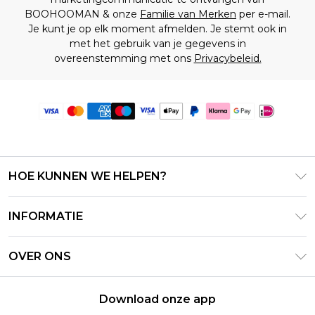
BOOHOOMAN & onze
Familie van Merken
per e-mail.
Je kunt je op elk moment afmelden. Je stemt ook in
met het gebruik van je gegevens in
overeenstemming met ons
Privacybeleid.
HOE KUNNEN WE HELPEN?
Klantenservice
INFORMATIE
Contact Opnemen
Algemene Voorwaarden – Bijgewerkt juni 2026
Retourneer uw bestelling
OVER ONS
Terms of Use
Bezorginformatie
Investeerdersrelaties
Klarna
Retourbeleid – Bijgewerkt mei 2026
Download onze app
Verklaring over moderne slavernij
PayPal