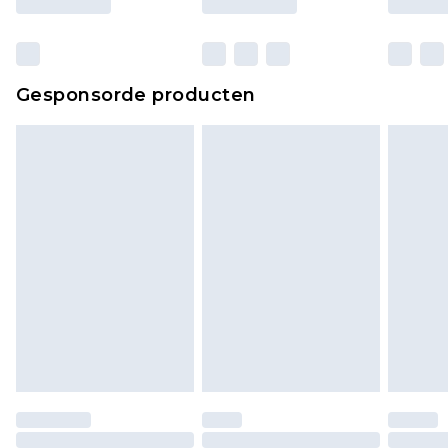
verpakking zitten. Dit heeft geen invloed op uw
wettelijke rechten.
Klik
hier
om ons volledige retourbeleid te
Gesponsorde producten
bekijken.