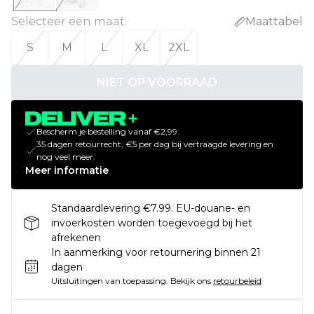
Selecteer een maat
:
Maattabel
S
M
L
XL
2XL
NIET OP VOORRAAD
Bescherm je bestelling vanaf €2,99.
35 dagen retourrecht, €5 per dag bij vertraagde levering en
nog veel meer.
Meer informatie
Standaardlevering €7.99. EU-douane- en
invoerkosten worden toegevoegd bij het
afrekenen
In aanmerking voor retournering binnen 21
dagen
Uitsluitingen van toepassing.
Bekijk ons
retourbeleid