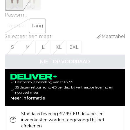
Pasvorm
:
Regular
Lang
Selecteer een maat
:
Maattabel
S
M
L
XL
2XL
NIET OP VOORRAAD
Bescherm je bestelling vanaf €2,99.
35 dagen retourrecht, €5 per dag bij vertraagde levering en
nog veel meer.
Meer informatie
Standaardlevering €7.99. EU-douane- en
invoerkosten worden toegevoegd bij het
afrekenen