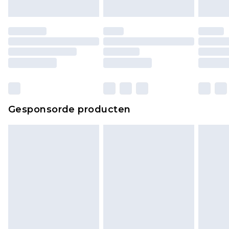
originele labels eraan bevestigd. Schoenen
moeten ook binnenshuis worden gepast.
Huishoudelijke artikelen, zoals beddengoed,
matrassen, toppers en kussens, moeten
ongebruikt zijn en in de originele, ongeopende
verpakking zitten. Dit heeft geen invloed op uw
wettelijke rechten.
Klik
hier
om ons volledige retourbeleid te
Gesponsorde producten
bekijken.