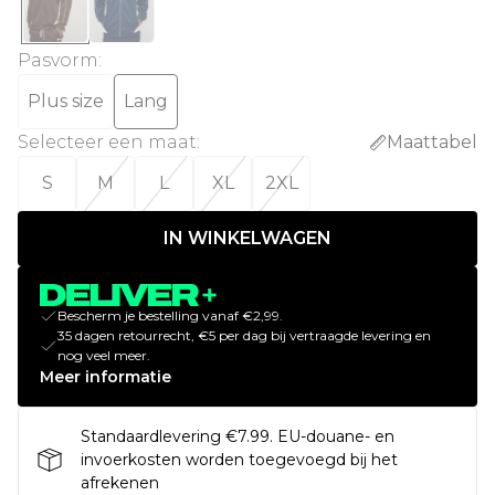
Pasvorm
:
Plus size
Lang
Selecteer een maat
:
Maattabel
S
M
L
XL
2XL
IN WINKELWAGEN
Bescherm je bestelling vanaf €2,99.
35 dagen retourrecht, €5 per dag bij vertraagde levering en
nog veel meer.
Meer informatie
Standaardlevering €7.99. EU-douane- en
invoerkosten worden toegevoegd bij het
afrekenen