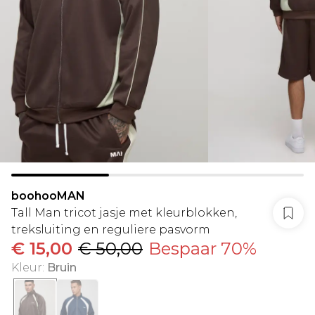
boohooMAN
Tall Man tricot jasje met kleurblokken,
treksluiting en reguliere pasvorm
€ 15,00
€ 50,00
Bespaar 70%
Kleur
:
Bruin