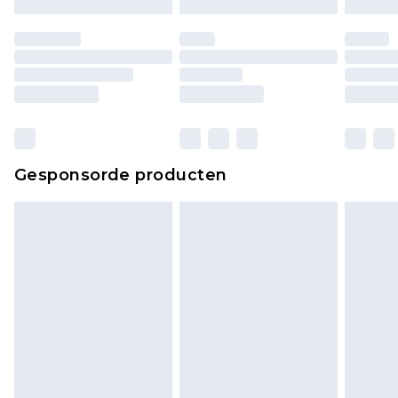
moeten ook binnenshuis worden gepast.
Huishoudelijke artikelen, zoals beddengoed,
matrassen, toppers en kussens, moeten
ongebruikt zijn en in de originele, ongeopende
verpakking zitten. Dit heeft geen invloed op uw
wettelijke rechten.
Klik
hier
om ons volledige retourbeleid te
Gesponsorde producten
bekijken.