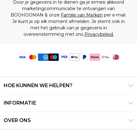
Door je gegevens in te dienen ga je ermee akkoord
marketingcommunicatie te ontvangen van
BOOHOOMAN & onze
Familie van Merken
per e-mail.
Je kunt je op elk moment afmelden. Je stemt ook in
met het gebruik van je gegevens in
overeenstemming met ons
Privacybeleid.
HOE KUNNEN WE HELPEN?
Klantenservice
INFORMATIE
Contact Opnemen
Algemene Voorwaarden – Bijgewerkt juni 2026
Retourneer uw bestelling
OVER ONS
Terms of Use
Bezorginformatie
Investeerdersrelaties
Klarna