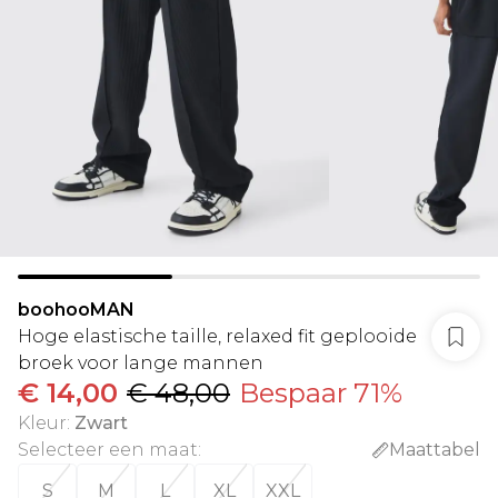
boohooMAN
Hoge elastische taille, relaxed fit geplooide
broek voor lange mannen
€ 14,00
€ 48,00
Bespaar 71%
Kleur
:
Zwart
Selecteer een maat
:
Maattabel
S
M
L
XL
XXL