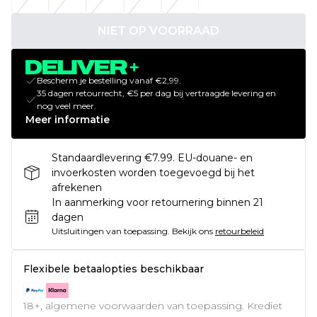
NIET OP VOORRAAD
Bescherm je bestelling vanaf €2,99.
35 dagen retourrecht, €5 per dag bij vertraagde levering en
nog veel meer.
Meer informatie
Standaardlevering €7.99. EU-douane- en
invoerkosten worden toegevoegd bij het
afrekenen
In aanmerking voor retournering binnen 21
dagen
Uitsluitingen van toepassing.
Bekijk ons
retourbeleid
Flexibele betaalopties beschikbaar
18+, algemene voorwaarden van toepassing. Krediet