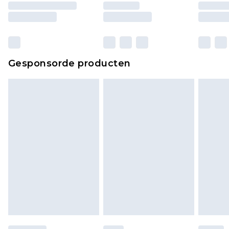
ongebruikt zijn en in de originele, ongeopende
verpakking zitten. Dit heeft geen invloed op uw
wettelijke rechten.
Klik
hier
om ons volledige retourbeleid te
Gesponsorde producten
bekijken.