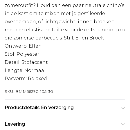
zomeroutfit? Houd dan een paar neutrale chino’s
in de kast om te mixen met je gestileerde
overhemden, of lichtgewicht linnen broeken
met een elastische taille voor de ontspanning op
die zomerse barbecue’s. Stijl: Effen Broek
Ontwerp: Effen
Stof: Polyester
Detail: Stofaccent
Lengte: Normaal
Pasvorm: Relaxed
SKU:
BMM56290-105-30
Productdetails En Verzorging
97% Polyester, 3% Elastaan. Model is 1,93 m en
Levering
draagt UK maat L/34