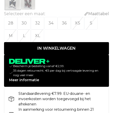
Selecteer een maat
:
Maattabel
28
30
32
34
36
XS
S
M
L
XL
IN WINKELWAGEN
Bescherm je bestelling vanaf €2,99.
35 dagen retourrecht, €5 per dag bij vertraagde levering en
nog veel meer.
Meer informatie
Standaardlevering €7.99. EU-douane- en
invoerkosten worden toegevoegd bij het
afrekenen
In aanmerking voor retournering binnen 21