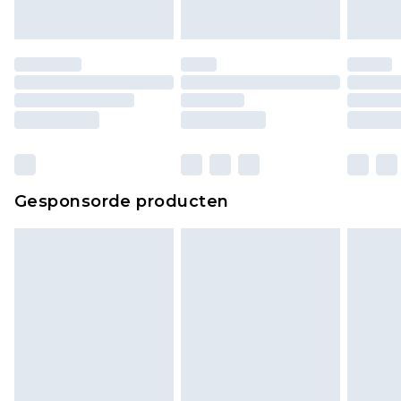
originele labels eraan bevestigd. Schoenen
moeten ook binnenshuis worden gepast.
Huishoudelijke artikelen, zoals beddengoed,
matrassen, toppers en kussens, moeten
ongebruikt zijn en in de originele, ongeopende
verpakking zitten. Dit heeft geen invloed op uw
wettelijke rechten.
Klik
hier
om ons volledige retourbeleid te
Gesponsorde producten
bekijken.