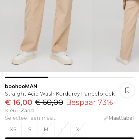
boohooMAN
Straight Acid Wash Korduroy Paneelbroek
€ 16,00
€ 60,00
Bespaar 73%
Kleur
:
Zand
Selecteer een maat
:
Maattabel
XS
S
M
L
XL