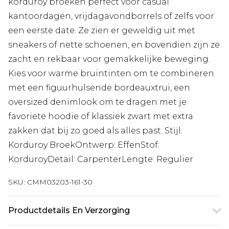
korduroy broeken perfect voor casual
kantoordagen, vrijdagavondborrels of zelfs voor
een eerste date. Ze zien er geweldig uit met
sneakers of nette schoenen, en bovendien zijn ze
zacht en rekbaar voor gemakkelijke beweging.
Kies voor warme bruintinten om te combineren
met een figuurhulsende bordeauxtrui, een
oversized denimlook om te dragen met je
favoriete hoodie of klassiek zwart met extra
zakken dat bij zo goed als alles past. Stijl:
Korduroy BroekOntwerp: EffenStof:
KorduroyDetail: CarpenterLengte: Regulier
SKU:
CMM03203-161-30
Productdetails En Verzorging