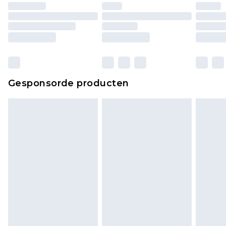
Huishoudelijke artikelen, zoals beddengoed,
matrassen, toppers en kussens, moeten
ongebruikt zijn en in de originele, ongeopende
verpakking zitten. Dit heeft geen invloed op uw
wettelijke rechten.
Klik
hier
om ons volledige retourbeleid te
Gesponsorde producten
bekijken.