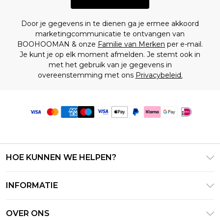
Door je gegevens in te dienen ga je ermee akkoord
marketingcommunicatie te ontvangen van
BOOHOOMAN & onze
Familie van Merken
per e-mail.
Je kunt je op elk moment afmelden. Je stemt ook in
met het gebruik van je gegevens in
overeenstemming met ons
Privacybeleid.
HOE KUNNEN WE HELPEN?
Klantenservice
INFORMATIE
Contact Opnemen
Algemene Voorwaarden – Bijgewerkt juni 2026
Retourneer uw bestelling
OVER ONS