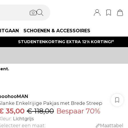
ITGAAN
SCHOENEN & ACCESSOIRES
STUDENTENKORTING EXTRA 12% KORTING!*
ent.
boohooMAN
Slanke Enkelrijige Pakjas met Brede Streep
€ 35,00
€ 118,00
Bespaar 70%
Kleur
:
Lichtgrijs
Selecteer een maat
:
Maattabel