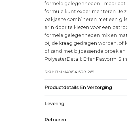
formele gelegenheden - maar dat b
formule kunt experimenteren. Je zi
pakjas te combineren met een gil
erin door te kiezen voor een patroo
formele gelegenheden mix en mat
bij de kraag gedragen worden, of ki
of zand met bijpassende broek en w
PolyesterDetail: EffenPasvorm: 
SKU:
BMM49614-508-269
Productdetails En Verzorging
63% Polyester, 34% Viscose, 3% Ela
Levering
Standaardlevering Nederland
Retouren
Tot 5 werkdagen