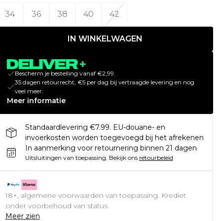
34
36
38
40
42
IN WINKELWAGEN
Bescherm je bestelling vanaf €2,99.
35 dagen retourrecht, €5 per dag bij vertraagde levering en nog
veel meer.
Meer informatie
Standaardlevering €7.99. EU-douane- en
invoerkosten worden toegevoegd bij het afrekenen
In aanmerking voor retournering binnen 21 dagen
Uitsluitingen van toepassing.
Bekijk ons
retourbeleid
18+, algemene voorwaarden van toepassing. Krediet
onder voorbehoud van status
Meer zien