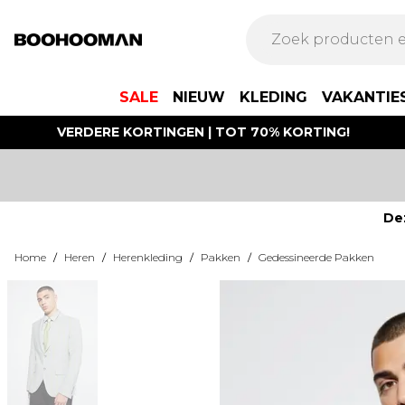
SALE
NIEUW
KLEDING
VAKANTIE
VERDERE KORTINGEN | TOT 70% KORTING!
De
Home
/
Heren
/
Herenkleding
/
Pakken
/
Gedessineerde Pakken