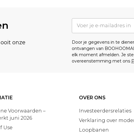
en
nooit onze
Door je gegevens in te dien
ontvangen van BOOHOOMA
elk moment afmelden. Je ste
overeenstemming met ons
P
ATIE
OVER ONS
ne Voorwaarden –
Investeerdersrelaties
rkt juni 2026
Verklaring over moder
f Use
Loopbanen