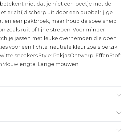
etekent niet dat je niet een beetje met de
et er altijd scherp uit door een dubbelrijige
et en een pakbroek, maar houd de speelsheid
n zoals ruit of fijne strepen. Voor minder
ch je jassen met leuke overhemden die open
es voor een lichte, neutrale kleur zoals perzik
itte sneakers.Style: PakjasOntwerp: EffenStof:
SlimMouwlengte: Lange mouwen
staan. Model is 6'1 en draagt UK maat M/38
€7.99