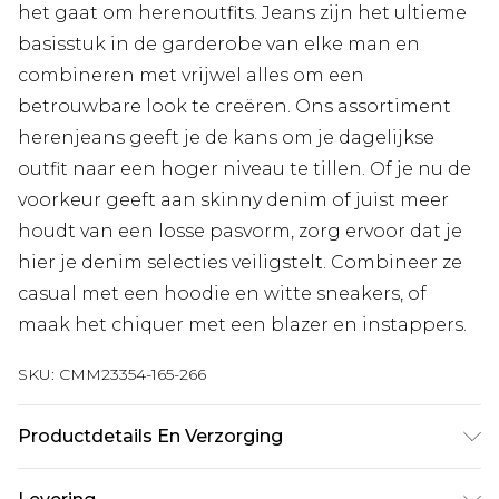
het gaat om herenoutfits. Jeans zijn het ultieme
basisstuk in de garderobe van elke man en
combineren met vrijwel alles om een
betrouwbare look te creëren. Ons assortiment
herenjeans geeft je de kans om je dagelijkse
outfit naar een hoger niveau te tillen. Of je nu de
voorkeur geeft aan skinny denim of juist meer
houdt van een losse pasvorm, zorg ervoor dat je
hier je denim selecties veiligstelt. Combineer ze
casual met een hoodie en witte sneakers, of
maak het chiquer met een blazer en instappers.
SKU:
CMM23354-165-266
Productdetails En Verzorging
100% katoen. Model is 1,85 m & draagt UK maat