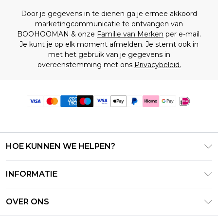
Door je gegevens in te dienen ga je ermee akkoord
marketingcommunicatie te ontvangen van
BOOHOOMAN & onze
Familie van Merken
per e-mail.
Je kunt je op elk moment afmelden. Je stemt ook in
met het gebruik van je gegevens in
overeenstemming met ons
Privacybeleid.
HOE KUNNEN WE HELPEN?
Klantenservice
INFORMATIE
Contact Opnemen
Algemene Voorwaarden – Bijgewerkt juni 2026
Retourneer uw bestelling
OVER ONS
Terms of Use
Bezorginformatie