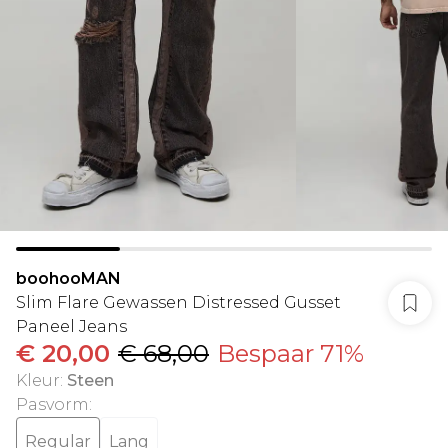
boohooMAN
Slim Flare Gewassen Distressed Gusset
Paneel Jeans
€ 20,00
€ 68,00
Bespaar 71%
Kleur
:
Steen
Pasvorm
:
Regular
Lang