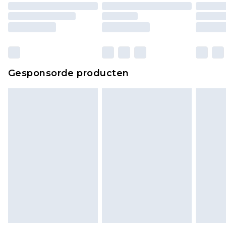
matrassen, toppers en kussens, moeten
ongebruikt zijn en in de originele, ongeopende
verpakking zitten. Dit heeft geen invloed op uw
wettelijke rechten.
Klik
hier
om ons volledige retourbeleid te
Gesponsorde producten
bekijken.