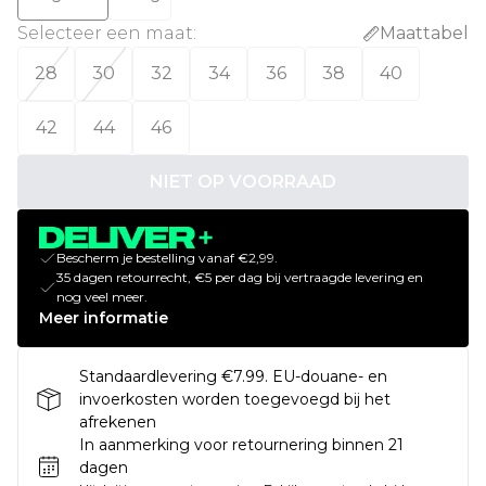
Selecteer een maat
:
Maattabel
28
30
32
34
36
38
40
42
44
46
NIET OP VOORRAAD
Bescherm je bestelling vanaf €2,99.
35 dagen retourrecht, €5 per dag bij vertraagde levering en
nog veel meer.
Meer informatie
Standaardlevering €7.99. EU-douane- en
invoerkosten worden toegevoegd bij het
afrekenen
In aanmerking voor retournering binnen 21
dagen