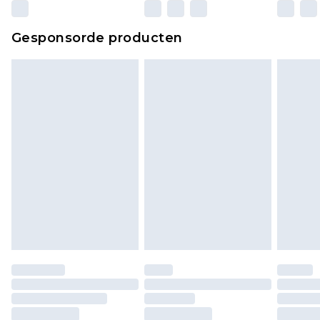
wettelijke rechten.
Klik
hier
om ons volledige retourbeleid te
Gesponsorde producten
bekijken.