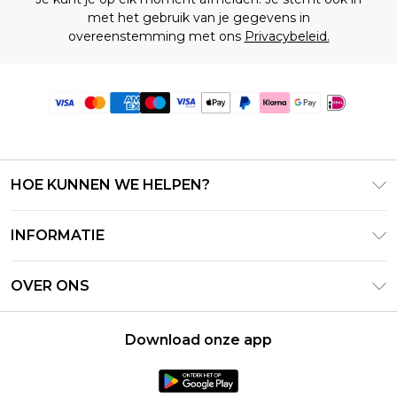
met het gebruik van je gegevens in
overeenstemming met ons
Privacybeleid.
HOE KUNNEN WE HELPEN?
Klantenservice
INFORMATIE
Contact Opnemen
Algemene Voorwaarden – Bijgewerkt juni 2026
Retourneer uw bestelling
OVER ONS
Terms of Use
Bezorginformatie
Investeerdersrelaties
Klarna
Retourbeleid – Bijgewerkt mei 2026
Download onze app
Verklaring over moderne slavernij
PayPal
Maatgids
Loopbanen
Privacybeleid - Bijgewerkt juni 2026