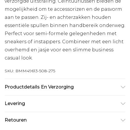
verzorgde uitstraling. Ceintuurlussen bieden de
mogelijkheid om te accessorizen en de pasvorm
aan te passen. Zij- en achterzakken houden
essentiële spullen binnen handbereik onderweg.
Perfect voor semi-formele gelegenheden met
sneakers of instappers. Combineer met een licht
overhemd en jasje voor een slimme business
casual look.
SKU:
BMM49613-508-275
Productdetails En Verzorging
63% Polyester, 34% Viscose, 3% Elastaan. Model is
Levering
6'1 en draagt UK maat M/38
Standaardlevering Nederland
€7.99
Retouren
Tot 5 werkdagen