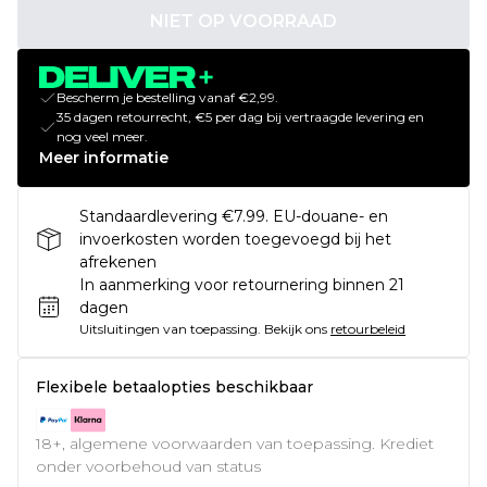
NIET OP VOORRAAD
Bescherm je bestelling vanaf €2,99.
35 dagen retourrecht, €5 per dag bij vertraagde levering en
nog veel meer.
Meer informatie
Standaardlevering €7.99. EU-douane- en
invoerkosten worden toegevoegd bij het
afrekenen
In aanmerking voor retournering binnen 21
dagen
Uitsluitingen van toepassing.
Bekijk ons
retourbeleid
Flexibele betaalopties beschikbaar
18+, algemene voorwaarden van toepassing. Krediet
onder voorbehoud van status