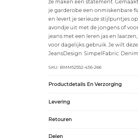
ze maken een statement. Gemaakt 
je garderobe een onmiskenbare flai
en levert je serieuze stijlpuntjes o
avondje uit met de jongens of voo
jeans met een leren jas en laarzen,
voor dagelijks gebruik. Je wilt dez
JeansDesign: SimpelFabric: DenimD
SKU:
BMM52552-436-266
Productdetails En Verzorging
98% katoen, 2% elastaan. Model is 
Levering
Standaardlevering Nederland
Retouren
Tot 5 werkdagen
Is er iets niet helemaal in orde? U
Delen
Expressdienst Nederland