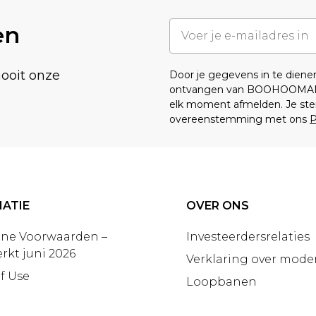
en
nooit onze
Door je gegevens in te dien
ontvangen van BOOHOOMA
elk moment afmelden. Je ste
overeenstemming met ons
P
ATIE
OVER ONS
ne Voorwaarden –
Investeerdersrelaties
rkt juni 2026
Verklaring over moder
f Use
Loopbanen