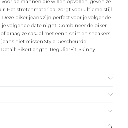
voor de mannen die willen opvallen, geven ze
r. Het stretchmateriaal zorgt voor ultieme stijl
p. Deze biker jeans zijn perfect voor je volgende
r je volgende date night. Combineer de biker
 of draag ze casual met een t-shirt en sneakers
e jeans niet missen.Style: Gescheurde
etail: BikerLength: RegulierFit: Skinny
6'1 en draagt UK maat M/32
€7.99
 heeft 21 dagen vanaf de dag dat u het ontvangt
€17.99