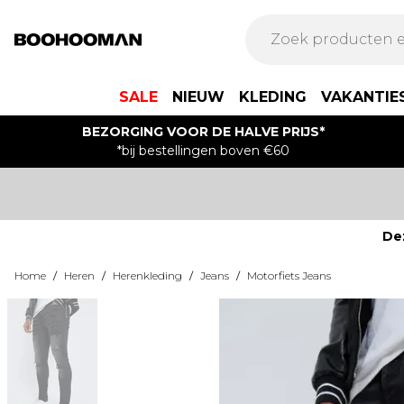
SALE
NIEUW
KLEDING
VAKANTIE
BEZORGING VOOR DE HALVE PRIJS*
*bij bestellingen boven €60
De
Home
/
Heren
/
Herenkleding
/
Jeans
/
Motorfiets Jeans