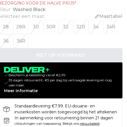
BEZORGING VOOR DE HALVE PRIJS*
Kleur
:
Washed Black
Selecteer een maat
:
Maattabel
28
28R
30
30R
32
32R
34
34R
36
36R
NIET OP VOORRAAD
Bescherm je bestelling vanaf €2,99.
35 dagen retourrecht, €5 per dag bij vertraagde levering en nog
veel meer.
Meer informatie
Standaardlevering €7.99. EU-douane- en
invoerkosten worden toegevoegd bij het afrekenen
In aanmerking voor retournering binnen 21 dagen
Uitsluitingen van toepassing.
Bekijk ons
retourbeleid