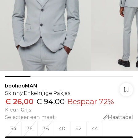
boohooMAN
Skinny Enkelrijige Pakjas
€ 26,00
€ 94,00
Bespaar 72%
Kleur
:
Grijs
Selecteer een maat
:
Maattabel
34
36
38
40
42
44