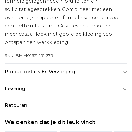
formele gelegenheden, bruiloften en
sollicitatiegesprekken. Combineer met een
overhemd, stropdas en formele schoenen voor
een nette uitstraling. Ook geschikt voor een
meer casual look met gebreide kleding voor
ontspannen werkkleding.
SKU:
BMM01671-131-273
Productdetails En Verzorging
74% Polyester, 24% Viscose, 2% Elastaan. Model is
Levering
6'1 en draagt UK maat M/38.
Standaardlevering Nederland
€7.99
Retouren
Tot 5 werkdagen
Is er iets niet helemaal in orde? U heeft 21 dagen
Expressdienst Nederland
€17.99
We denken dat je dit leuk vindt
vanaf de dag dat u het ontvangt om iets terug te
2 werkdagen.