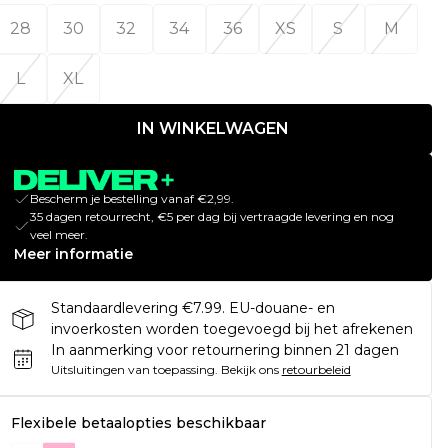
28
30
32
34
36
XS
S
M
L
XL
IN WINKELWAGEN
Bescherm je bestelling vanaf €2,99.
35 dagen retourrecht, €5 per dag bij vertraagde levering en nog
veel meer.
Meer informatie
Standaardlevering €7.99. EU-douane- en
invoerkosten worden toegevoegd bij het afrekenen
In aanmerking voor retournering binnen 21 dagen
Uitsluitingen van toepassing.
Bekijk ons
retourbeleid
Flexibele betaalopties beschikbaar