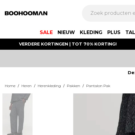
SALE
NIEUW
KLEDING
PLUS
TA
VERDERE KORTINGEN | TOT 70% KORTING!
De
Home
/
Heren
/
Herenkleding
/
Pakken
/
Pantalon Pak