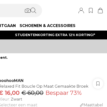
ITGAAN
SCHOENEN & ACCESSOIRES
STUDENTENKORTING EXTRA 12% KORTING!*
ent.
boohooMAN
Relaxed Fit Boucle Op Maat Gemaakte Broek
€ 16,00
€ 60,00
Bespaar 73%
Kleur
:
Zwart
Selecteer een maat
:
Maattabel