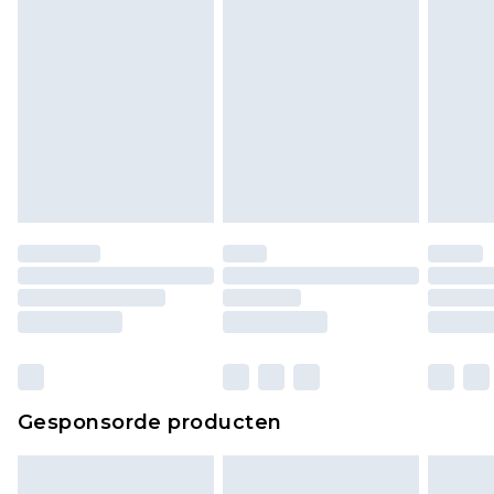
voor modieuze gezichtsmaskers, cosmetica,
piercingsieraden, seksspeeltjes, en badkleding of
lingerie als de hygiënezegel niet op zijn plaats zit
of is verbroken.
Schoenen en/of kledingstukken moeten
ongedragen en ongewassen zijn met de
originele labels eraan bevestigd. Schoenen
moeten ook binnenshuis worden gepast.
Huishoudelijke artikelen, zoals beddengoed,
matrassen, toppers en kussens, moeten
ongebruikt zijn en in de originele, ongeopende
verpakking zitten. Dit heeft geen invloed op uw
wettelijke rechten.
Klik
hier
om ons volledige retourbeleid te
Gesponsorde producten
bekijken.