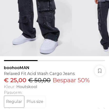
boohooMAN
Relaxed Fit Acid Wash Cargo Jeans
€ 25,00
€ 50,00
Bespaar 50%
Kleur
:
Houtskool
Pasvorm
:
Regular
Plus size