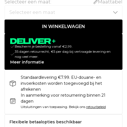
Selecteer een maat
:
Maattabel
IN WINKELWAGEN
Bescherm je bestelling vanaf €2,99.
35 dagen retourrecht, €5 per dag bij vertraagde levering en
nog veel meer.
Meer informatie
Standaardlevering €7.99. EU-douane- en
invoerkosten worden toegevoegd bij het
afrekenen
In aanmerking voor retournering binnen 21
dagen
Uitsluitingen van toepassing.
Bekijk ons
retourbeleid
Flexibele betaalopties beschikbaar