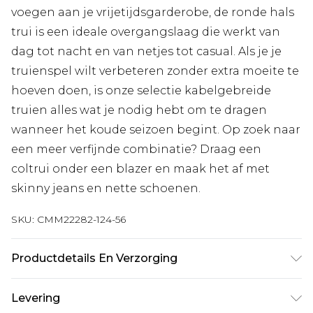
voegen aan je vrijetijdsgarderobe, de ronde hals
trui is een ideale overgangslaag die werkt van
dag tot nacht en van netjes tot casual. Als je je
truienspel wilt verbeteren zonder extra moeite te
hoeven doen, is onze selectie kabelgebreide
truien alles wat je nodig hebt om te dragen
wanneer het koude seizoen begint. Op zoek naar
een meer verfijnde combinatie? Draag een
coltrui onder een blazer en maak het af met
skinny jeans en nette schoenen.
SKU:
CMM22282-124-56
Productdetails En Verzorging
100% Acryl. Model is 1,85m & draagt UK maat M/32
Levering