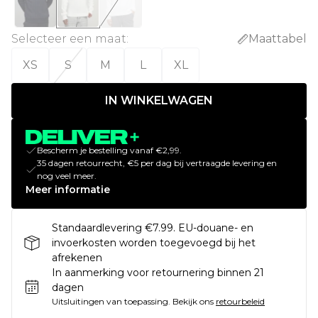
Selecteer een maat
:
Maattabel
XS
S
M
L
XL
IN WINKELWAGEN
Bescherm je bestelling vanaf €2,99.
35 dagen retourrecht, €5 per dag bij vertraagde levering en
nog veel meer.
Meer informatie
Standaardlevering €7.99. EU-douane- en
invoerkosten worden toegevoegd bij het
afrekenen
In aanmerking voor retournering binnen 21
dagen
Uitsluitingen van toepassing.
Bekijk ons
retourbeleid