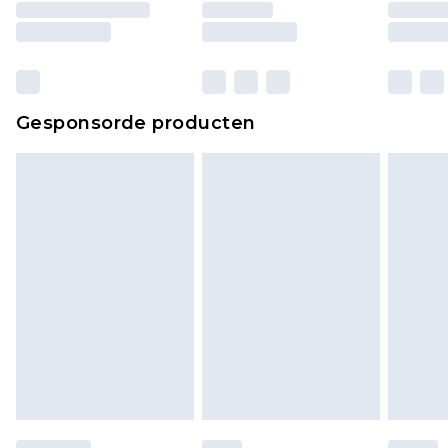
ongebruikt zijn en in de originele, ongeopende
verpakking zitten. Dit heeft geen invloed op uw
wettelijke rechten.
Klik
hier
om ons volledige retourbeleid te
Gesponsorde producten
bekijken.