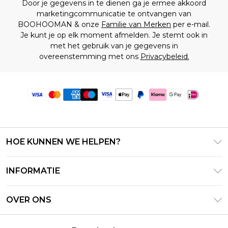
Door je gegevens in te dienen ga je ermee akkoord
marketingcommunicatie te ontvangen van
BOOHOOMAN & onze
Familie van Merken
per e-mail.
Je kunt je op elk moment afmelden. Je stemt ook in
met het gebruik van je gegevens in
overeenstemming met ons
Privacybeleid.
HOE KUNNEN WE HELPEN?
Klantenservice
INFORMATIE
Contact Opnemen
Algemene Voorwaarden – Bijgewerkt juni 2026
Retourneer uw bestelling
OVER ONS
Terms of Use
Bezorginformatie
Investeerdersrelaties
Klarna