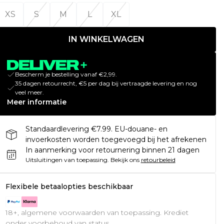
XS
S
M
L
XL
IN WINKELWAGEN
Bescherm je bestelling vanaf €2,99.
35 dagen retourrecht, €5 per dag bij vertraagde levering en nog
veel meer.
Meer informatie
Standaardlevering €7.99. EU-douane- en
invoerkosten worden toegevoegd bij het afrekenen
In aanmerking voor retournering binnen 21 dagen
Uitsluitingen van toepassing.
Bekijk ons
retourbeleid
Flexibele betaalopties beschikbaar
18+, algemene voorwaarden van toepassing. Krediet
onder voorbehoud van status