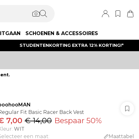
ITGAAN
SCHOENEN & ACCESSOIRES
STUDENTENKORTING EXTRA 12% KORTING!*
ent.
boohooMAN
Regular Fit Basic Racer Back Vest
€ 7,00
€ 14,00
Bespaar 50%
Kleur
:
WIT
Selecteer een maat
:
Maattabel