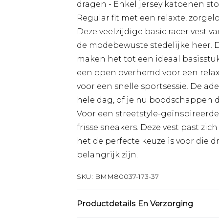
dragen - Enkel jersey katoenen s
Regular fit met een relaxte, zorgelo
Deze veelzijdige basic racer vest
de modebewuste stedelijke heer. 
maken het tot een ideaal basisstuk
een open overhemd voor een relax
voor een snelle sportsessie. De a
hele dag, of je nu boodschappen d
Voor een streetstyle-geïnspireerd
frisse sneakers. Deze vest past zic
het de perfecte keuze is voor die 
belangrijk zijn.
SKU:
BMM80037-173-37
Productdetails En Verzorging