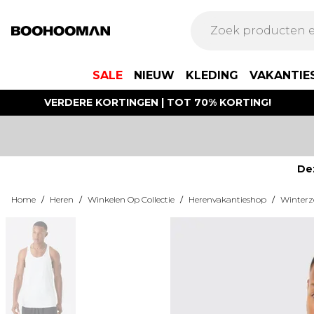
SALE
NIEUW
KLEDING
VAKANTIE
VERDERE KORTINGEN | TOT 70% KORTING!
De
Home
/
Heren
/
Winkelen Op Collectie
/
Herenvakantieshop
/
Winter