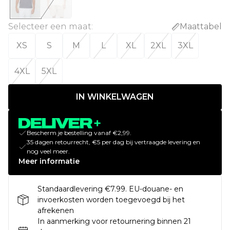
Selecteer een maat
:
Maattabel
XS
S
M
L
XL
2XL
3XL
4XL
5XL
IN WINKELWAGEN
Bescherm je bestelling vanaf €2,99.
35 dagen retourrecht, €5 per dag bij vertraagde levering en
nog veel meer.
Meer informatie
Standaardlevering €7.99. EU-douane- en
invoerkosten worden toegevoegd bij het
afrekenen
In aanmerking voor retournering binnen 21