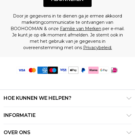
Door je gegevens in te dienen ga je ermee akkoord
marketingcommunicatie te ontvangen van
BOOHOOMAN & onze
Familie van Merken
per e-mail.
Je kunt je op elk moment afmelden. Je stemt ook in
met het gebruik van je gegevens in
overeenstemming met ons
Privacybeleid.
HOE KUNNEN WE HELPEN?
Klantenservice
INFORMATIE
Contact Opnemen
Algemene Voorwaarden – Bijgewerkt juni 2026
Retourneer uw bestelling
OVER ONS