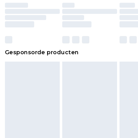
Huishoudelijke artikelen, zoals beddengoed,
matrassen, toppers en kussens, moeten
ongebruikt zijn en in de originele, ongeopende
verpakking zitten. Dit heeft geen invloed op uw
wettelijke rechten.
Klik
hier
om ons volledige retourbeleid te
Gesponsorde producten
bekijken.