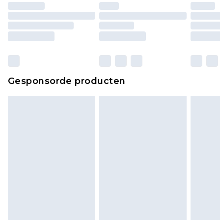
Huishoudelijke artikelen, zoals beddengoed,
matrassen, toppers en kussens, moeten
ongebruikt zijn en in de originele, ongeopende
verpakking zitten. Dit heeft geen invloed op uw
wettelijke rechten.
Klik
hier
om ons volledige retourbeleid te
Gesponsorde producten
bekijken.