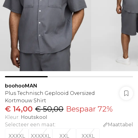
boohooMAN
Plus Technisch Geplooid Oversized
Kortmouw Shirt
€ 14,00
€ 50,00
Bespaar 72%
Kleur
:
Houtskool
Selecteer een maat
:
Maattabel
XXXXL
XXXXXL
XXL
XXXL