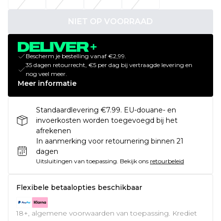
NIET OP VOORRAAD
Bescherm je bestelling vanaf €2,99.
35 dagen retourrecht, €5 per dag bij vertraagde levering en
nog veel meer.
Meer informatie
Standaardlevering €7.99. EU-douane- en
invoerkosten worden toegevoegd bij het
afrekenen
In aanmerking voor retournering binnen 21
dagen
Uitsluitingen van toepassing.
Bekijk ons
retourbeleid
Flexibele betaalopties beschikbaar
18+, algemene voorwaarden van toepassing. Krediet