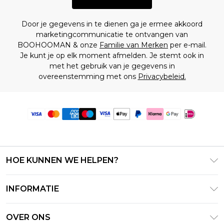
Door je gegevens in te dienen ga je ermee akkoord
marketingcommunicatie te ontvangen van
BOOHOOMAN & onze
Familie van Merken
per e-mail.
Je kunt je op elk moment afmelden. Je stemt ook in
met het gebruik van je gegevens in
overeenstemming met ons
Privacybeleid.
HOE KUNNEN WE HELPEN?
Klantenservice
INFORMATIE
Contact Opnemen
Algemene Voorwaarden – Bijgewerkt juni 2026
Retourneer uw bestelling
OVER ONS