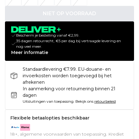
NIET OP VOORRAAD
Bescherm je bestelling vanaf €2,99.
35 dagen retourrecht, €5 per dag bij vertraagde levering en
nog veel meer.
Meer informatie
Standaardlevering €7.99. EU-douane- en
invoerkosten worden toegevoegd bij het
afrekenen
In aanmerking voor retournering binnen 21
dagen
Uitsluitingen van toepassing.
Bekijk ons
retourbeleid
Flexibele betaalopties beschikbaar
18+, algemene voorwaarden van toepassing. Krediet