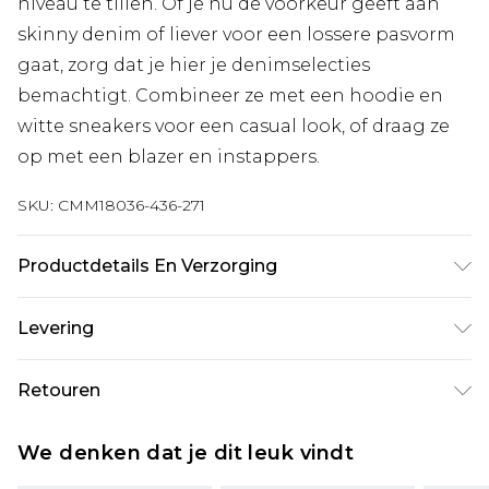
niveau te tillen. Of je nu de voorkeur geeft aan
skinny denim of liever voor een lossere pasvorm
gaat, zorg dat je hier je denimselecties
bemachtigt. Combineer ze met een hoodie en
witte sneakers voor een casual look, of draag ze
op met een blazer en instappers.
SKU:
CMM18036-436-271
Productdetails En Verzorging
100% katoen. Model is 6'1 en draagt UK-maat
Levering
3XL/42
Standaardlevering Nederland
€7.99
Retouren
Tot 5 werkdagen
Is er iets niet helemaal in orde? U heeft 21 dagen
Expressdienst Nederland
€17.99
We denken dat je dit leuk vindt
vanaf de dag dat u het ontvangt om iets terug te
2 werkdagen.