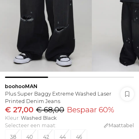
boohooMAN
Plus Super Baggy Extreme Washed Laser
Printed Denim Jeans
€ 27,00
€ 68,00
Bespaar 60%
Kleur
:
Washed Black
Selecteer een maat
:
Maattabel
38
40
42
44
46