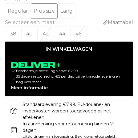
Regular
Plus size
Lang
Selecteer een maat
:
Maattabel
38
40
42
44
46
IN WINKELWAGEN
Bescherm je bestelling vanaf €2,99.
35 dagen retourrecht, €5 per dag bij vertraagde levering en
nog veel meer.
Meer informatie
Standaardlevering €7.99. EU-douane- en
invoerkosten worden toegevoegd bij het
afrekenen
In aanmerking voor retournering binnen 21
dagen
Uitsluitingen van toepassing.
Bekijk ons
retourbeleid