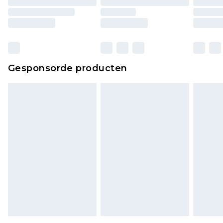
matrassen, toppers en kussens, moeten
ongebruikt zijn en in de originele, ongeopende
verpakking zitten. Dit heeft geen invloed op uw
wettelijke rechten.
Klik
hier
om ons volledige retourbeleid te
Gesponsorde producten
bekijken.