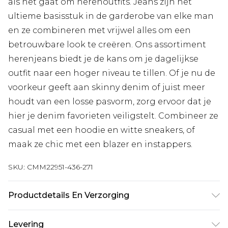
als het gaat om herenoutfits. Jeans zijn het
ultieme basisstuk in de garderobe van elke man
en ze combineren met vrijwel alles om een
betrouwbare look te creëren. Ons assortiment
herenjeans biedt je de kans om je dagelijkse
outfit naar een hoger niveau te tillen. Of je nu de
voorkeur geeft aan skinny denim of juist meer
houdt van een losse pasvorm, zorg ervoor dat je
hier je denim favorieten veiligstelt. Combineer ze
casual met een hoodie en witte sneakers, of
maak ze chic met een blazer en instappers.
SKU:
CMM22951-436-271
Productdetails En Verzorging
100% Katoen. Model is 1,85 m & draagt UK maat
Levering