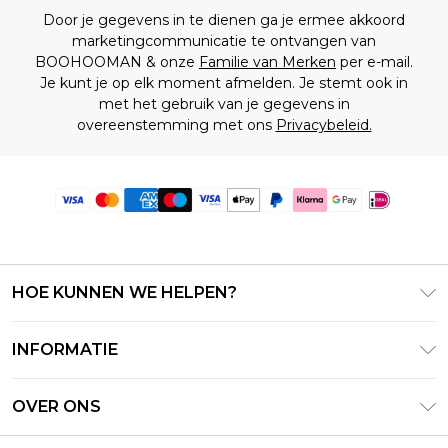
Door je gegevens in te dienen ga je ermee akkoord
marketingcommunicatie te ontvangen van
BOOHOOMAN & onze
Familie van Merken
per e-mail.
Je kunt je op elk moment afmelden. Je stemt ook in
met het gebruik van je gegevens in
overeenstemming met ons
Privacybeleid.
HOE KUNNEN WE HELPEN?
Klantenservice
INFORMATIE
Contact Opnemen
Algemene Voorwaarden – Bijgewerkt juni 2026
Retourneer uw bestelling
OVER ONS
Terms of Use
Bezorginformatie