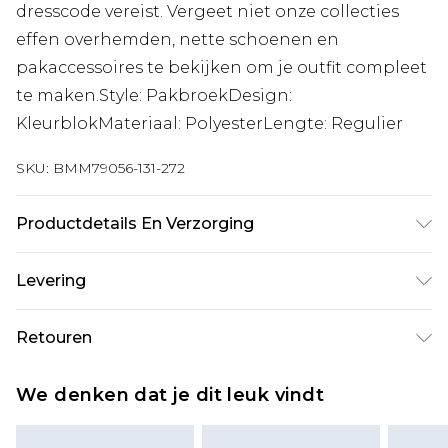
dresscode vereist. Vergeet niet onze collecties
effen overhemden, nette schoenen en
pakaccessoires te bekijken om je outfit compleet
te maken.Style: PakbroekDesign:
KleurblokMateriaal: PolyesterLengte: Regulier
SKU:
BMM79056-131-272
Productdetails En Verzorging
80% Polyester, 20% Rayon. Model is 6'1 en draagt
Levering
UK maat 3XL/42
Standaardlevering Nederland
€7.99
Retouren
Tot 5 werkdagen
Is er iets niet helemaal in orde? U heeft 21 dagen
Expressdienst Nederland
€17.99
We denken dat je dit leuk vindt
vanaf de dag dat u het ontvangt om iets terug te
2 werkdagen.
sturen.