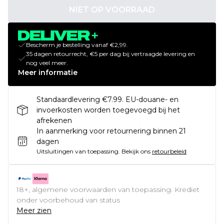
NIET OP VOORRAAD
Bescherm je bestelling vanaf €2,99.
35 dagen retourrecht, €5 per dag bij vertraagde levering en
nog veel meer.
Meer informatie
Standaardlevering €7.99. EU-douane- en
invoerkosten worden toegevoegd bij het
afrekenen
In aanmerking voor retournering binnen 21
dagen
Uitsluitingen van toepassing.
Bekijk ons
retourbeleid
18+, algemene voorwaarden van toepassing. Krediet
onder voorbehoud van status
Meer zien