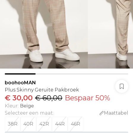
boohooMAN
Plus Skinny Geruite Pakbroek
€ 30,00
€ 60,00
Bespaar 50%
Kleur
:
Beige
Selecteer een maat
:
Maattabel
38R
40R
42R
44R
46R