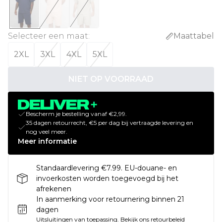
Selecteer een maat
:
Maattabel
2XL
3XL
4XL
5XL
NIET OP VOORRAAD
Bescherm je bestelling vanaf €2,99.
35 dagen retourrecht, €5 per dag bij vertraagde levering en
nog veel meer.
Meer informatie
Standaardlevering €7.99. EU-douane- en
invoerkosten worden toegevoegd bij het
afrekenen
In aanmerking voor retournering binnen 21
dagen
Uitsluitingen van toepassing.
Bekijk ons
retourbeleid