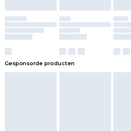
originele labels eraan bevestigd. Schoenen
moeten ook binnenshuis worden gepast.
Huishoudelijke artikelen, zoals beddengoed,
matrassen, toppers en kussens, moeten
ongebruikt zijn en in de originele, ongeopende
verpakking zitten. Dit heeft geen invloed op uw
wettelijke rechten.
Klik
hier
om ons volledige retourbeleid te
Gesponsorde producten
bekijken.