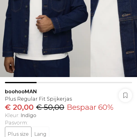
boohooMAN
Plus Regular Fit Spijkerjas
€ 20,00
€ 50,00
Bespaar 60%
Kleur
:
Indigo
Pasvorm
:
Plus size
Lang