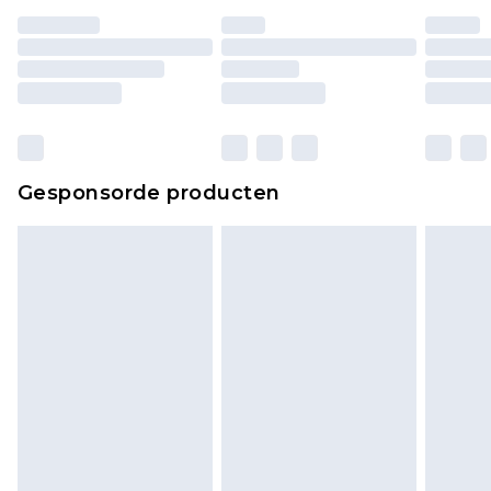
Huishoudelijke artikelen, zoals beddengoed,
matrassen, toppers en kussens, moeten
ongebruikt zijn en in de originele, ongeopende
verpakking zitten. Dit heeft geen invloed op uw
wettelijke rechten.
Klik
hier
om ons volledige retourbeleid te
Gesponsorde producten
bekijken.