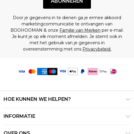
ABONNEREN
Door je gegevens in te dienen ga je ermee akkoord
marketingcommunicatie te ontvangen van
BOOHOOMAN & onze
Familie van Merken
per e-mail.
Je kunt je op elk moment afmelden. Je stemt ook in
met het gebruik van je gegevens in
overeenstemming met ons
Privacybeleid.
HOE KUNNEN WE HELPEN?
Klantenservice
INFORMATIE
Contact Opnemen
Algemene Voorwaarden – Bijgewerkt juni 2026
Retourneer uw bestelling
OVER ONS