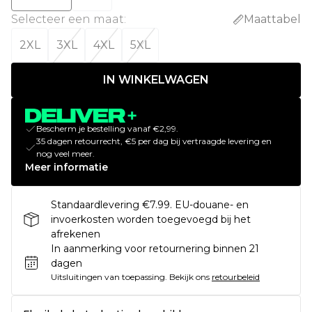
Selecteer een maat
:
Maattabel
2XL
3XL
4XL
5XL
IN WINKELWAGEN
Bescherm je bestelling vanaf €2,99.
35 dagen retourrecht, €5 per dag bij vertraagde levering en
nog veel meer.
Meer informatie
Standaardlevering €7.99. EU-douane- en
invoerkosten worden toegevoegd bij het
afrekenen
In aanmerking voor retournering binnen 21
dagen
Uitsluitingen van toepassing.
Bekijk ons
retourbeleid