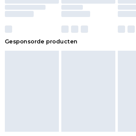
matrassen, toppers en kussens, moeten
ongebruikt zijn en in de originele, ongeopende
verpakking zitten. Dit heeft geen invloed op uw
wettelijke rechten.
Klik
hier
om ons volledige retourbeleid te
Gesponsorde producten
bekijken.