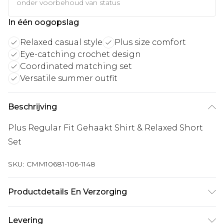
onder voorbehoud van status
In één oogopslag
Relaxed casual style
Plus size comfort
Eye-catching crochet design
Coordinated matching set
Versatile summer outfit
Beschrijving
Plus Regular Fit Gehaakt Shirt & Relaxed Short
Set
SKU:
CMM10681-106-1148
Productdetails En Verzorging
100% Acryl. Model is 6'1 en draagt UK maat 3XL/42
Levering