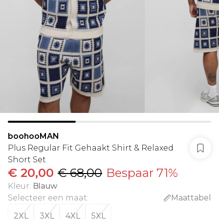
boohooMAN
Plus Regular Fit Gehaakt Shirt & Relaxed
Short Set
€ 20,00
€ 68,00
Bespaar 71%
Kleur
:
Blauw
Selecteer een maat
:
Maattabel
2XL
3XL
4XL
5XL