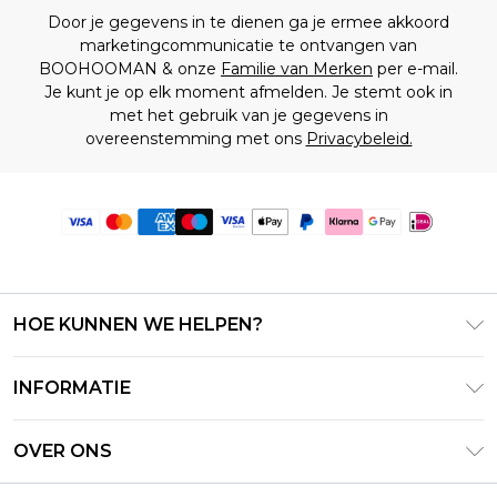
Door je gegevens in te dienen ga je ermee akkoord
marketingcommunicatie te ontvangen van
BOOHOOMAN & onze
Familie van Merken
per e-mail.
Je kunt je op elk moment afmelden. Je stemt ook in
met het gebruik van je gegevens in
overeenstemming met ons
Privacybeleid.
HOE KUNNEN WE HELPEN?
Klantenservice
INFORMATIE
Contact Opnemen
Algemene Voorwaarden – Bijgewerkt juni 2026
Retourneer uw bestelling
OVER ONS
Terms of Use
Bezorginformatie