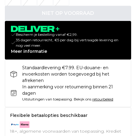
NIET OP VOORRAAD
Bescherm je bestelling vanaf €2,99.
35 dagen retourrecht, €5 per dag bij vertraagde levering en
nog veel meer.
Meer informatie
Standaardlevering €7.99. EU-douane- en
invoerkosten worden toegevoegd bij het
afrekenen
In aanmerking voor retournering binnen 21
dagen
Uitsluitingen van toepassing.
Bekijk ons
retourbeleid
Flexibele betaalopties beschikbaar
18+, algemene voorwaarden van toepassing. Krediet