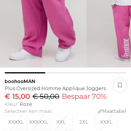
boohooMAN
Plus Oversized Homme Applique Joggers
€ 15,00
€ 50,00
Bespaar 70%
Kleur
:
Roze
Selecteer een maat
:
Maattabel
XXXXL
XXXXXL
XXL
2XL
XXXL