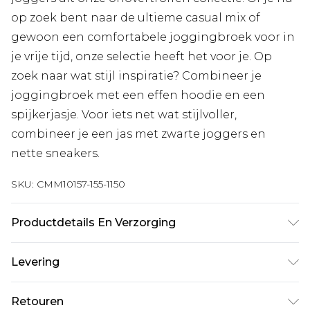
op zoek bent naar de ultieme casual mix of
gewoon een comfortabele joggingbroek voor in
je vrije tijd, onze selectie heeft het voor je. Op
zoek naar wat stijl inspiratie? Combineer je
joggingbroek met een effen hoodie en een
spijkerjasje. Voor iets net wat stijlvoller,
combineer je een jas met zwarte joggers en
nette sneakers.
SKU:
CMM10157-155-1150
Productdetails En Verzorging
60% katoen, 40% polyester. Model is 6'1 en draagt
Levering
UK-maat 3XL/42
Standaardlevering Nederland
€7.99
Retouren