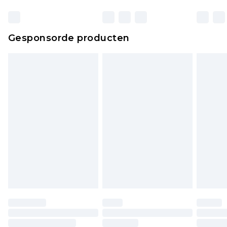
verpakking zitten. Dit heeft geen invloed op uw
wettelijke rechten.
Klik
hier
om ons volledige retourbeleid te
Gesponsorde producten
bekijken.