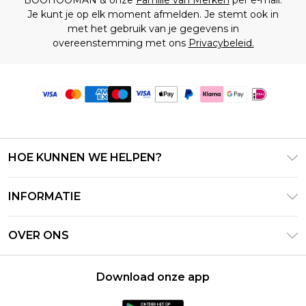
Je kunt je op elk moment afmelden. Je stemt ook in
met het gebruik van je gegevens in
overeenstemming met ons
Privacybeleid.
HOE KUNNEN WE HELPEN?
Klantenservice
INFORMATIE
Contact Opnemen
Algemene Voorwaarden – Bijgewerkt juni 2026
Retourneer uw bestelling
OVER ONS
Terms of Use
Bezorginformatie
Investeerdersrelaties
Klarna
Retourbeleid – Bijgewerkt mei 2026
Download onze app
Verklaring over moderne slavernij
PayPal
Maatgids