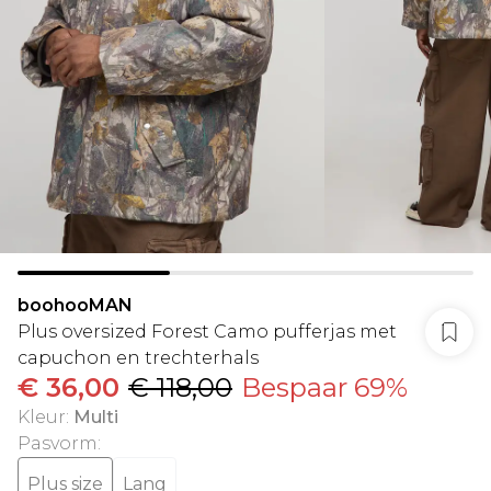
boohooMAN
Plus oversized Forest Camo pufferjas met
capuchon en trechterhals
€ 36,00
€ 118,00
Bespaar 69%
Kleur
:
Multi
Pasvorm
:
Plus size
Lang