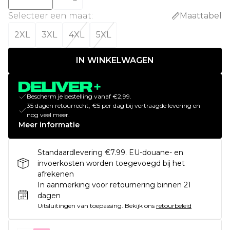
Selecteer een maat
:
Maattabel
2XL
3XL
4XL
5XL
IN WINKELWAGEN
Bescherm je bestelling vanaf €2,99.
35 dagen retourrecht, €5 per dag bij vertraagde levering en
nog veel meer.
Meer informatie
Standaardlevering €7.99. EU-douane- en
invoerkosten worden toegevoegd bij het
afrekenen
In aanmerking voor retournering binnen 21
dagen
Uitsluitingen van toepassing.
Bekijk ons
retourbeleid