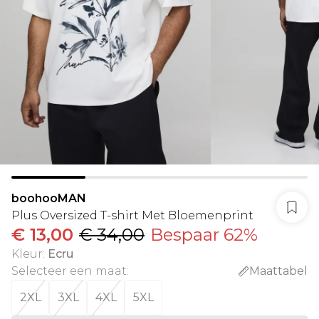
boohooMAN
Plus Oversized T-shirt Met Bloemenprint
€ 13,00
€ 34,00
Bespaar 62%
Kleur
:
Ecru
Selecteer een maat
:
Maattabel
2XL
3XL
4XL
5XL