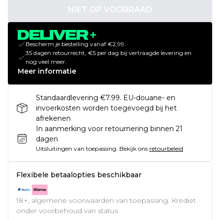
NIET OP VOORRAAD
Bescherm je bestelling vanaf €2,99.
35 dagen retourrecht, €5 per dag bij vertraagde levering en
nog veel meer.
Meer informatie
Standaardlevering €7.99. EU-douane- en
invoerkosten worden toegevoegd bij het
afrekenen
In aanmerking voor retournering binnen 21
dagen
Uitsluitingen van toepassing.
Bekijk ons
retourbeleid
Flexibele betaalopties beschikbaar
18+, algemene voorwaarden van toepassing. Krediet
onder voorbehoud van status