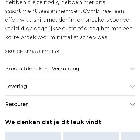
hebben die ze nodig hebben met ons
assortiment tees en hemden. Combineer een
effen wit t-shirt met denim en sneakers voor een
veelzijdige dagelijkse outfit of draag het met een
korte broek voor minimalistische vibes.
SKU:
CMM23553-124-1148
Productdetails En Verzorging
100% polyester. Model is 1,85 m & draagt UK maat
Levering
M/32
Standaardlevering Nederland
€7.99
Retouren
Tot 5 werkdagen
Is er iets niet helemaal in orde? U heeft 21 dagen
Expressdienst Nederland
€17.99
We denken dat je dit leuk vindt
vanaf de dag dat u het ontvangt om iets terug te
2 werkdagen.
sturen.