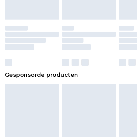
ongedragen en ongewassen zijn met de
originele labels eraan bevestigd. Schoenen
moeten ook binnenshuis worden gepast.
Huishoudelijke artikelen, zoals beddengoed,
matrassen, toppers en kussens, moeten
ongebruikt zijn en in de originele, ongeopende
verpakking zitten. Dit heeft geen invloed op uw
wettelijke rechten.
Klik
hier
om ons volledige retourbeleid te
Gesponsorde producten
bekijken.