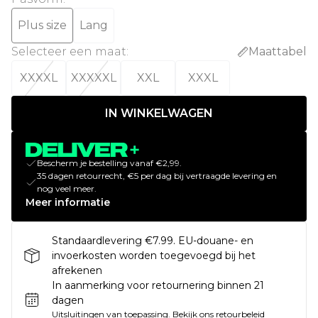
Plus size
Lang
Selecteer een maat
:
Maattabel
XXXXL
XXXXXL
XXL
XXXL
IN WINKELWAGEN
Bescherm je bestelling vanaf €2,99.
35 dagen retourrecht, €5 per dag bij vertraagde levering en
nog veel meer.
Meer informatie
Standaardlevering €7.99. EU-douane- en
invoerkosten worden toegevoegd bij het
afrekenen
In aanmerking voor retournering binnen 21
dagen
Uitsluitingen van toepassing.
Bekijk ons
retourbeleid