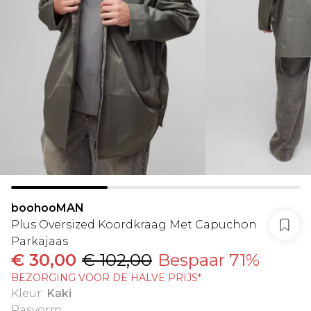
boohooMAN
Plus Oversized Koordkraag Met Capuchon
Parkajaas
€ 30,00
€ 102,00
Bespaar 71%
BEZORGING VOOR DE HALVE PRIJS*
Kleur
:
Kaki
Pasvorm
: