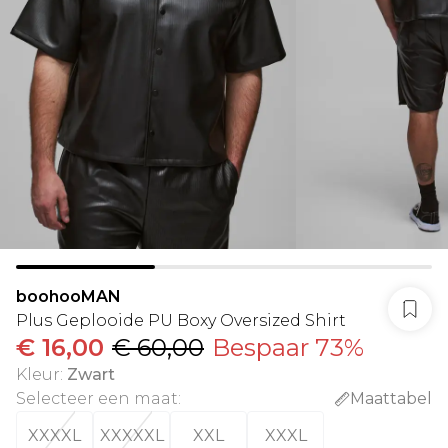
boohooMAN
Plus Geplooide PU Boxy Oversized Shirt
€ 16,00
€ 60,00
Bespaar 73%
Kleur
:
Zwart
Selecteer een maat
:
Maattabel
XXXXL
XXXXXL
XXL
XXXL