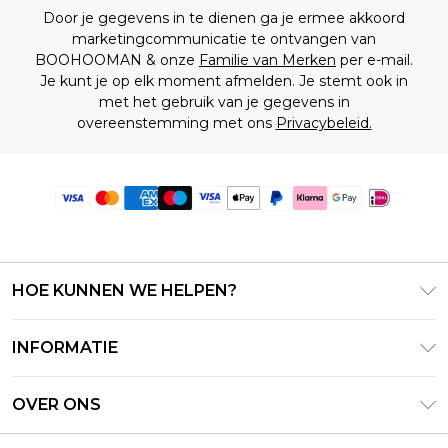
Door je gegevens in te dienen ga je ermee akkoord
marketingcommunicatie te ontvangen van
BOOHOOMAN & onze
Familie van Merken
per e-mail.
Je kunt je op elk moment afmelden. Je stemt ook in
met het gebruik van je gegevens in
overeenstemming met ons
Privacybeleid.
HOE KUNNEN WE HELPEN?
Klantenservice
INFORMATIE
Contact Opnemen
Algemene Voorwaarden – Bijgewerkt juni 2026
Retourneer uw bestelling
OVER ONS
Terms of Use
Bezorginformatie