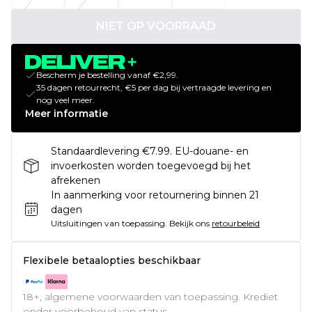
NIET OP VOORRAAD
Bescherm je bestelling vanaf €2,99.
35 dagen retourrecht, €5 per dag bij vertraagde levering en
nog veel meer.
Meer informatie
Standaardlevering €7.99. EU-douane- en
invoerkosten worden toegevoegd bij het
afrekenen
In aanmerking voor retournering binnen 21
dagen
Uitsluitingen van toepassing.
Bekijk ons
retourbeleid
Flexibele betaalopties beschikbaar
18+, algemene voorwaarden van toepassing. Krediet
onder voorbehoud van status