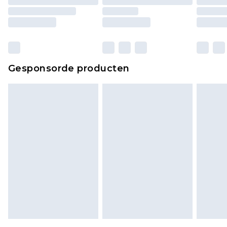
matrassen, toppers en kussens, moeten
ongebruikt zijn en in de originele, ongeopende
verpakking zitten. Dit heeft geen invloed op uw
wettelijke rechten.
Klik
hier
om ons volledige retourbeleid te
Gesponsorde producten
bekijken.