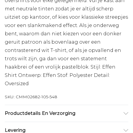
overshirts voor elke gelegenheid. Vul je kast aan
met neutrale tinten zodat je er altijd scherp
uitziet op kantoor, of kies voor klassieke streepjes
voor een slankmakend effect. Als je onderweg
bent, waarom dan niet kiezen voor een donker
geruit patroon als bovenlaag over een
contrasterend wit T-shirt, of als je opvallend en
trots wilt zijn, ga dan voor een statement
haakbrei of een vrolijk pastelblok. Stijl: Effen
Shirt Ontwerp: Effen Stof: Polyester Detail:
Oversized
SKU:
CMM02682-105-548
Productdetails En Verzorging
100% PU. Model is 6'1 en draagt UK-maat 3XL/42.
Levering