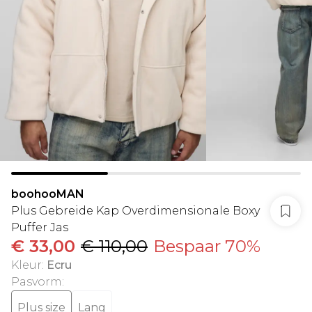
boohooMAN
Plus Gebreide Kap Overdimensionale Boxy
Puffer Jas
€ 33,00
€ 110,00
Bespaar 70%
Kleur
:
Ecru
Pasvorm
:
Plus size
Lang