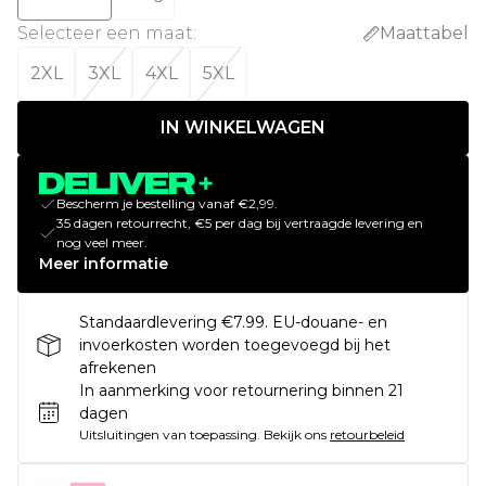
Selecteer een maat
:
Maattabel
2XL
3XL
4XL
5XL
IN WINKELWAGEN
Bescherm je bestelling vanaf €2,99.
35 dagen retourrecht, €5 per dag bij vertraagde levering en
nog veel meer.
Meer informatie
Standaardlevering €7.99. EU-douane- en
invoerkosten worden toegevoegd bij het
afrekenen
In aanmerking voor retournering binnen 21
dagen
Uitsluitingen van toepassing.
Bekijk ons
retourbeleid