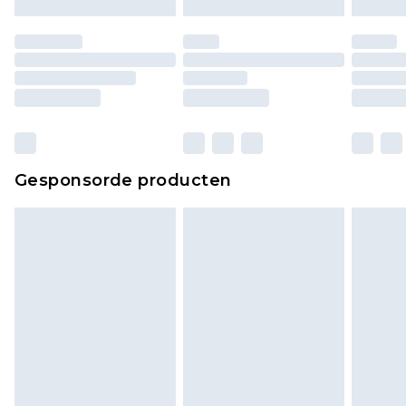
moeten ook binnenshuis worden gepast.
Huishoudelijke artikelen, zoals beddengoed,
matrassen, toppers en kussens, moeten
ongebruikt zijn en in de originele, ongeopende
verpakking zitten. Dit heeft geen invloed op uw
wettelijke rechten.
Klik
hier
om ons volledige retourbeleid te
Gesponsorde producten
bekijken.