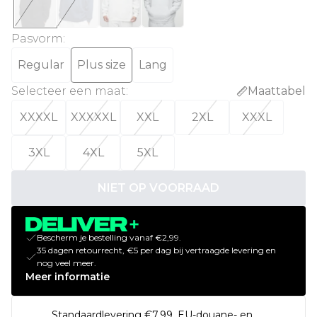
Pasvorm
:
Regular
Plus size
Lang
Selecteer een maat
:
Maattabel
XXXXL
XXXXXL
XXL
2XL
XXXL
3XL
4XL
5XL
NIET OP VOORRAAD
Bescherm je bestelling vanaf €2,99.
35 dagen retourrecht, €5 per dag bij vertraagde levering en
nog veel meer.
Meer informatie
Standaardlevering €7.99. EU-douane- en