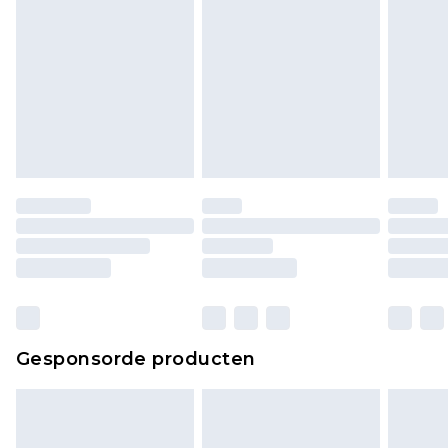
piercingsieraden, seksspeeltjes, en badkleding of
lingerie als de hygiënezegel niet op zijn plaats zit
of is verbroken.
Schoenen en/of kledingstukken moeten
ongedragen en ongewassen zijn met de
originele labels eraan bevestigd. Schoenen
moeten ook binnenshuis worden gepast.
Huishoudelijke artikelen, zoals beddengoed,
matrassen, toppers en kussens, moeten
ongebruikt zijn en in de originele, ongeopende
verpakking zitten. Dit heeft geen invloed op uw
wettelijke rechten.
Klik
hier
om ons volledige retourbeleid te
Gesponsorde producten
bekijken.