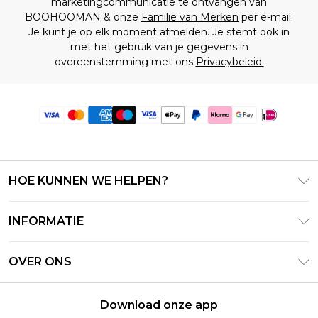
marketingcommunicatie te ontvangen van
BOOHOOMAN & onze
Familie van Merken
per e-mail.
Je kunt je op elk moment afmelden. Je stemt ook in
met het gebruik van je gegevens in
overeenstemming met ons
Privacybeleid.
HOE KUNNEN WE HELPEN?
Klantenservice
INFORMATIE
Contact Opnemen
Algemene Voorwaarden – Bijgewerkt juni 2026
Retourneer uw bestelling
OVER ONS
Terms of Use
Bezorginformatie
Investeerdersrelaties
Klarna
Retourbeleid – Bijgewerkt mei 2026
Download onze app
Verklaring over moderne slavernij