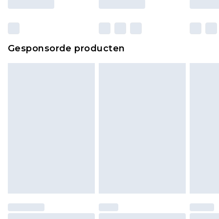
verpakking zitten. Dit heeft geen invloed op uw
wettelijke rechten.
Klik
hier
om ons volledige retourbeleid te
Gesponsorde producten
bekijken.