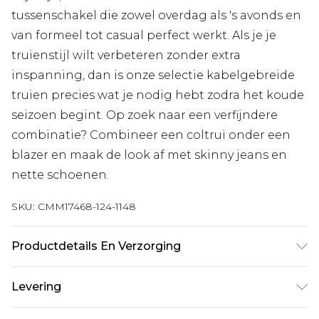
tussenschakel die zowel overdag als 's avonds en
van formeel tot casual perfect werkt. Als je je
truienstijl wilt verbeteren zonder extra
inspanning, dan is onze selectie kabelgebreide
truien precies wat je nodig hebt zodra het koude
seizoen begint. Op zoek naar een verfijndere
combinatie? Combineer een coltrui onder een
blazer en maak de look af met skinny jeans en
nette schoenen.
SKU:
CMM17468-124-1148
Productdetails En Verzorging
100% Acryl. Model is 6'1 en draagt UK maat 3XL/42
Levering