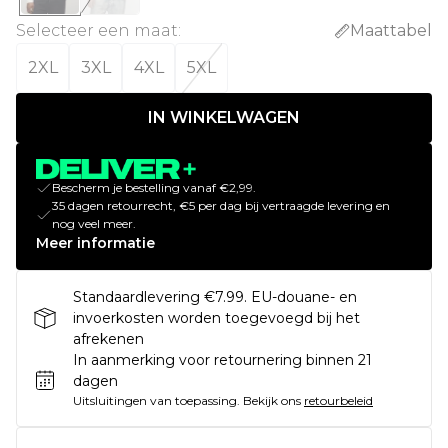
Selecteer een maat
:
Maattabel
2XL
3XL
4XL
5XL
IN WINKELWAGEN
Bescherm je bestelling vanaf €2,99.
35 dagen retourrecht, €5 per dag bij vertraagde levering en
nog veel meer.
Meer informatie
Standaardlevering €7.99. EU-douane- en
invoerkosten worden toegevoegd bij het
afrekenen
In aanmerking voor retournering binnen 21
dagen
Uitsluitingen van toepassing.
Bekijk ons
retourbeleid