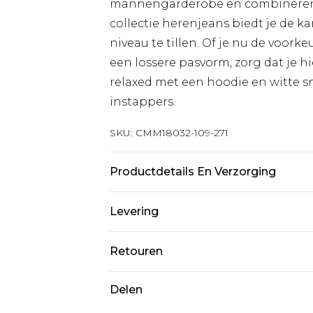
mannengarderobe en combineren me
collectie herenjeans biedt je de k
niveau te tillen. Of je nu de voorke
een lossere pasvorm, zorg dat je 
relaxed met een hoodie en witte sn
instappers.
SKU:
CMM18032-109-271
Productdetails En Verzorging
100% Katoen. Model is 6'1 en draag
Levering
Standaardlevering Nederland
Retouren
Tot 5 werkdagen
Is er iets niet helemaal in orde? U
Delen
Expressdienst Nederland
om iets terug te sturen.
2 werkdagen.