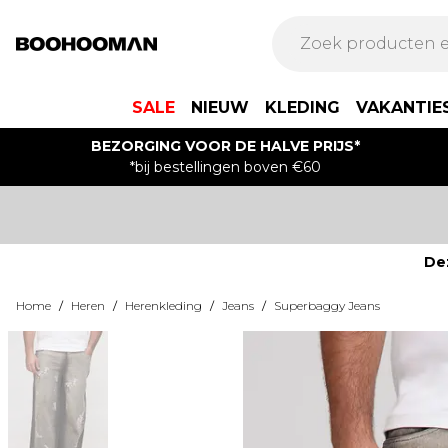
SALE
NIEUW
KLEDING
VAKANTIE
BEZORGING VOOR DE HALVE PRIJS*
*bij bestellingen boven €60
De
Home
/
Heren
/
Herenkleding
/
Jeans
/
Superbaggy Jeans