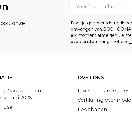
en
nooit onze
Door je gegevens in te dien
ontvangen van BOOHOOMA
elk moment afmelden. Je ste
overeenstemming met ons
P
ATIE
OVER ONS
ne Voorwaarden –
Investeerdersrelaties
rkt juni 2026
Verklaring over moder
f Use
Loopbanen