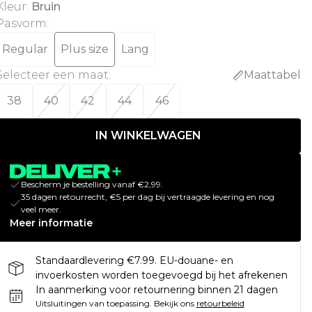
Kleur
:
Bruin
Pasvorm
:
Regular
Plus size
Lang
Selecteer een maat
:
Maattabel
38
40
42
44
46
IN WINKELWAGEN
Bescherm je bestelling vanaf €2,99.
35 dagen retourrecht, €5 per dag bij vertraagde levering en nog
veel meer.
Meer informatie
Standaardlevering €7.99. EU-douane- en
invoerkosten worden toegevoegd bij het afrekenen
In aanmerking voor retournering binnen 21 dagen
Uitsluitingen van toepassing.
Bekijk ons
retourbeleid