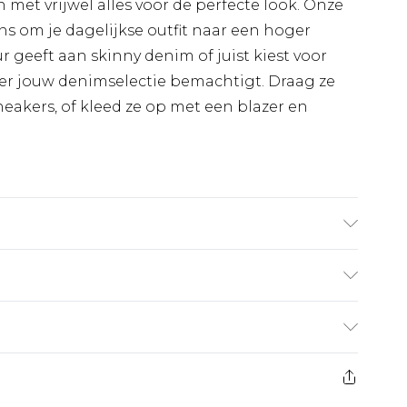
t vrijwel alles voor de perfecte look. Onze
ans om je dagelijkse outfit naar een hoger
ur geeft aan skinny denim of juist kiest voor
hier jouw denimselectie bemachtigt. Draag ze
eakers, of kleed ze op met een blazer en
t UK maat 3XL/42
€7.99
 heeft 21 dagen vanaf de dag dat u het ontvangt
€17.99