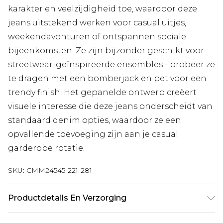
karakter en veelzijdigheid toe, waardoor deze
jeans uitstekend werken voor casual uitjes,
weekendavonturen of ontspannen sociale
bijeenkomsten. Ze zijn bijzonder geschikt voor
streetwear-geïnspireerde ensembles - probeer ze
te dragen met een bomberjack en pet voor een
trendy finish. Het gepanelde ontwerp creëert
visuele interesse die deze jeans onderscheidt van
standaard denim opties, waardoor ze een
opvallende toevoeging zijn aan je casual
garderobe rotatie.
SKU:
CMM24545-221-281
Productdetails En Verzorging
100% katoen. Model is 1,85 m & draagt UK maat